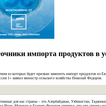
точники импорта продуктов в у
ствия из которых будет призван заменить импорт продуктов из 
ссия 1» заявил министр сельского хозяйства Николай Федоров.
ивные для нас страны – это Азербайджан, Узбекистан, Таджикис
ал Иран, Марокко и Египет: Федоров отметил, что эти страны н