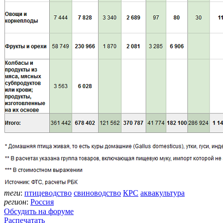
теги
:
птицеводство
свиноводство
КРС
аквакультура
регион
:
Россия
Обсудить на форуме
Распечатать