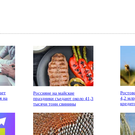
ает
Ростов
Россияне на майские
я на
4,2 мл
праздники съедают около 41,3
кредит
тысячи тонн свинины