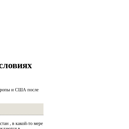
словиях
Европы и США после
тан , в какой-то мере
уждаются в