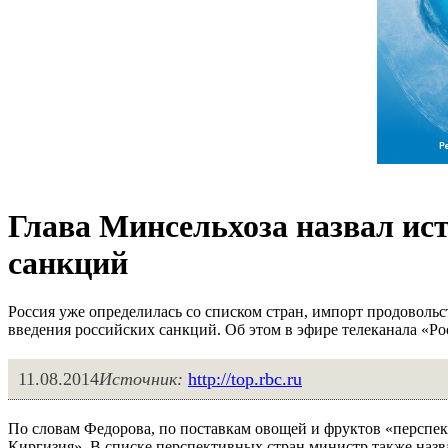
Глава Минсельхоза назвал ис
санкций
Россия уже определилась со списком стран, импорт продоволь
введения российских санкций. Об этом в эфире телеканала «Ро
11.08.2014
Источник:
http://top.rbc.ru
По словам Федорова, по поставкам овощей и фруктов «перспект
Киргизия». В списке перспективных стран министр также назв