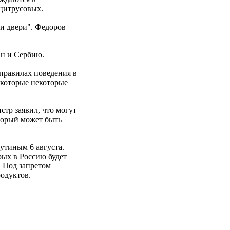
 цитрусовых.
ши двери". Федоров
ан и Сербию.
 правилах поведения в
 которые некоторые
стр заявил, что могут
торый может быть
утиным 6 августа.
рых в Россию будет
 Под запретом
родуктов.