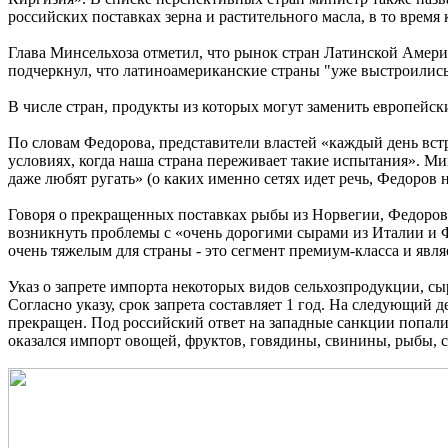
российских поставках зерна и растительного масла, в то время 
Глава Минсельхоза отметил, что рынок стран Латинской Амери
подчеркнул, что латиноамериканские страны "уже выстроились
В числе стран, продукты из которых могут заменить европейск
По словам Федорова, представители властей «каждый день вст
условиях, когда наша страна переживает такие испытания». Ми
даже любят ругать» (о каких именно сетях идет речь, Федоров н
Говоря о прекращенных поставках рыбы из Норвегии, Федоров з
возникнуть проблемы с «очень дорогими сырами из Италии и Ф
очень тяжелым для страны - это сегмент премиум-класса и явл
Указ о запрете импорта некоторых видов сельхозпродукции, с
Согласно указу, срок запрета составляет 1 год. На следующий 
прекращен. Под российский ответ на западные санкции попал
оказался импорт овощей, фруктов, говядины, свинины, рыбы, с