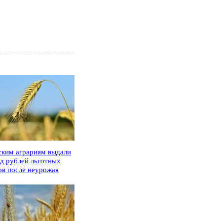
ским аграриям выдали
рд рублей льготных
ов после неурожая