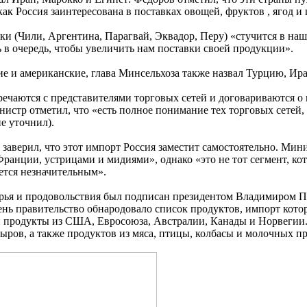
как Россия заинтересована в поставках овощей, фруктов , ягод и
ки (Чили, Аргентина, Парагвай, Эквадор, Перу) «стучится в на
 в очередь, чтобы увеличить нам поставки своей продукции».
ие и американские, глава Минсельхоза также назвал Турцию, Ир
речаются с представителями торговых сетей и договариваются о
нистр отметил, что «есть полное понимание тех торговых сетей,
е уточнил).
аверил, что этот импорт Россия заместит самостоятельно. Мини
ранции, устрицами и мидиями», однако «это не тот сегмент, ко
яется незначительным».
ырья и продовольствия был подписан президентом Владимиром П
день правительство обнародовало список продуктов, импорт кото
и продукты из США, Евросоюза, Австралии, Канады и Норвегии.
ыров, а также продуктов из мяса, птицы, колбасы и молочных п