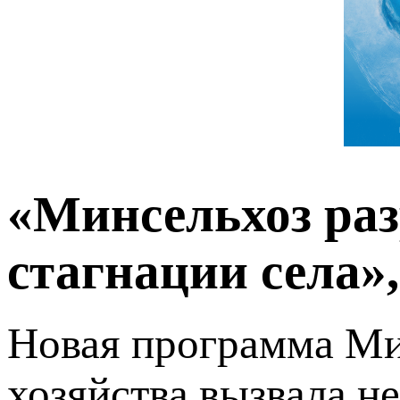
«Минсельхоз ра
стагнации села»
Новая программа Ми
хозяйства вызвала н