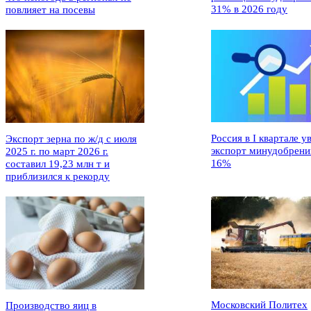
31% в 2026 году
повлияет на посевы
Россия в I квартале у
Экспорт зерна по ж/д с июля
экспорт минудобрени
2025 г. по март 2026 г.
16%
составил 19,23 млн т и
приблизился к рекорду
Московский Политех
Производство яиц в