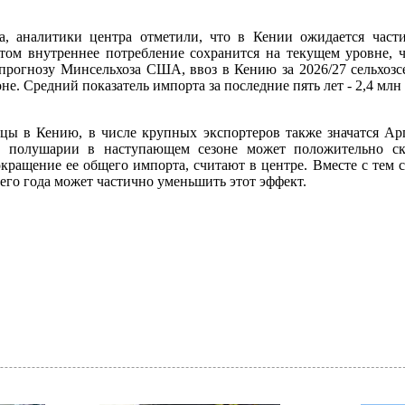
а, аналитики центра отметили, что в Кении ожидается част
этом внутреннее потребление сохранится на текущем уровне, 
рогнозу Минсельхоза США, ввоз в Кению за 2026/27 сельхозсе
не. Средний показатель импорта за последние пять лет - 2,4 млн
ы в Кению, в числе крупных экспортеров также значатся Ар
полушарии в наступающем сезоне может положительно ска
окращение ее общего импорта, считают в центре. Вместе с тем
го года может частично уменьшить этот эффект.