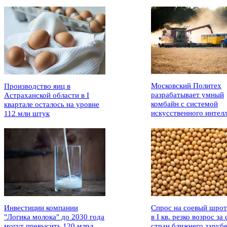
Московский Политех
Производство яиц в
разрабатывает умный
Астраханской области в I
комбайн с системой
квартале осталось на уровне
искусственного интел
112 млн штук
Инвестиции компании
Спрос на соевый шрот
"Логика молока" до 2030 года
в I кв. резко возрос за 
могут превысить 120 млрд
стран ближнего заруб