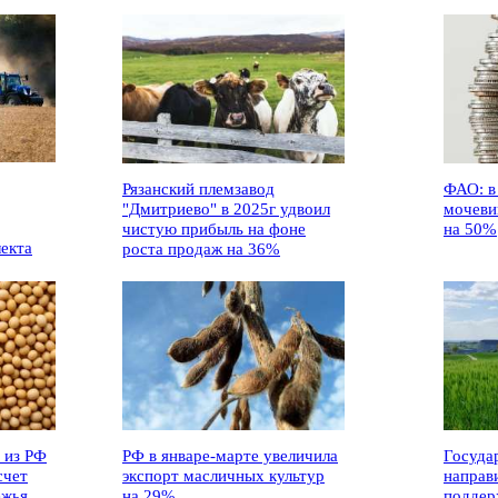
Рязанский племзавод
ФАО: в
"Дмитриево" в 2025г удвоил
мочеви
чистую прибыль на фоне
на 50%
лекта
роста продаж на 36%
 из РФ
РФ в январе-марте увеличила
Госуда
счет
экспорт масличных культур
направ
ежья
на 29%
поддер