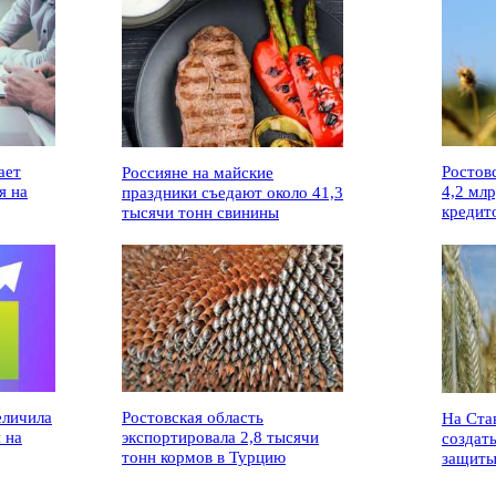
ает
Ростов
Россияне на майские
я на
4,2 мл
праздники съедают около 41,3
кредит
тысячи тонн свинины
еличила
Ростовская область
На Ста
 на
экспортировала 2,8 тысячи
создат
тонн кормов в Турцию
защиты