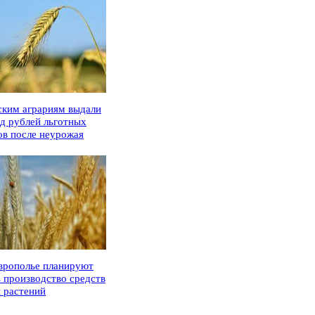
ским аграриям выдали
рд рублей льготных
ов после неурожая
врополье планируют
ь производство средств
 растений