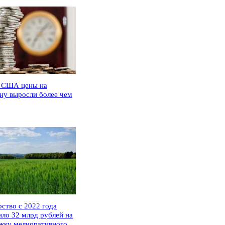
 США цены на
ну выросли более чем
рство с 2022 года
ило 32 млрд рублей на
жку мелиоративного