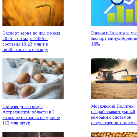
Россия в I квартале ув
Экспорт зерна по ж/д с июля
экспорт минудобрений
2025 г. по март 2026 г.
16%
составил 19,23 млн т и
приблизился к рекорду
Московский Политех
Производство яиц в
разрабатывает умный
Астраханской области в I
комбайн с системой
квартале осталось на уровне
искусственного интел
112 млн штук