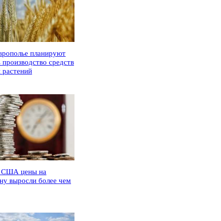
врополье планируют
ь производство средств
 растений
 США цены на
ну выросли более чем