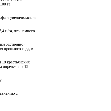
100 га
офеля увеличилась на
,4 ц/га, что немного
оизводственно-
я прошлого года, в
и 19 крестьянских
са определены 15
у
равнению с