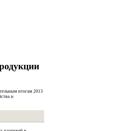
продукции
тельным итогам 2013
йства и
ых платежей в