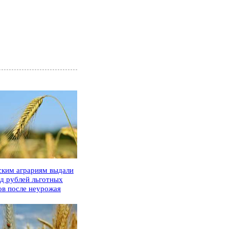
ским аграриям выдали
рд рублей льготных
ов после неурожая