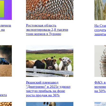
еличила
Ростовская область
На Ста
 на
экспортировала 2,8 тысячи
создат
тонн кормов в Турцию
защиты
Рязанский племзавод
ФАО: в
"Дмитриево" в 2025г удвоил
мочеви
чистую прибыль на фоне
на 50%
лекта
роста продаж на 36%