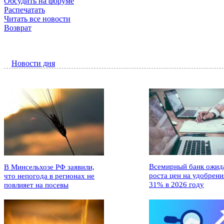
Обсудить на форуме
Распечатать
Читать все новости
Возврат
Новости дня
Всемирный банк ожид
В Минсельхозе РФ заявили,
роста цен на удобрени
что непогода в регионах не
31% в 2026 году
повлияет на посевы