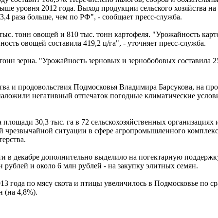
выше уровня 2012 года. Выход продукции сельского хозяйства на 
3,4 раза больше, чем по РФ", - сообщает пресс-служба.
ыс. тонн овощей и 810 тыс. тонн картофеля. "Урожайность карт
ность овощей составила 419,2 ц/га", - уточняет пресс-служба.
тонн зерна. "Урожайность зерновых и зернобобовых составила 25
ства и продовольствия Подмосковья Владимира Барсукова, на пр
наложили негативный отпечаток погодные климатические услови
площади 30,3 тыс. га в 72 сельскохозяйственных организациях 
ной чрезвычайной ситуации в сфере агропромышленного комплек
ерства.
ти в декабре дополнительно выделило на погектарную поддержк
 рублей и около 6 млн рублей - на закупку элитных семян.
13 года по мясу скота и птицы увеличилось в Подмосковье по с
 (на 4,8%).