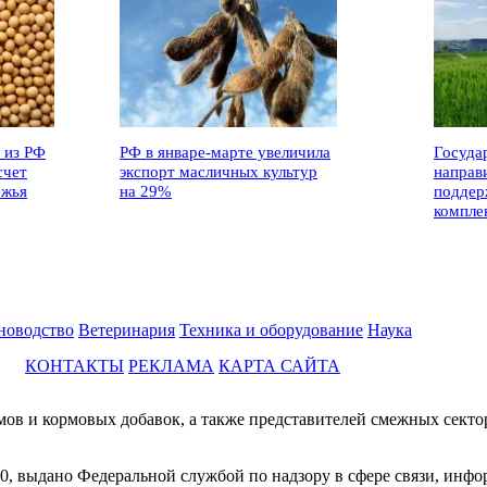
 из РФ
РФ в январе-марте увеличила
Госуда
счет
экспорт масличных культур
направ
ежья
на 29%
поддер
компле
новодство
Ветеринария
Техника и оборудование
Наука
КОНТАКТЫ
РЕКЛАМА
КАРТА САЙТА
мов и кормовых добавок, а также представителей смежных секто
0, выдано Федеральной службой по надзору в сфере связи, инф