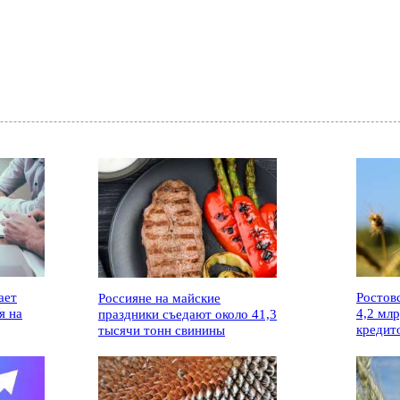
ает
Ростов
Россияне на майские
я на
4,2 мл
праздники съедают около 41,3
кредит
тысячи тонн свинины