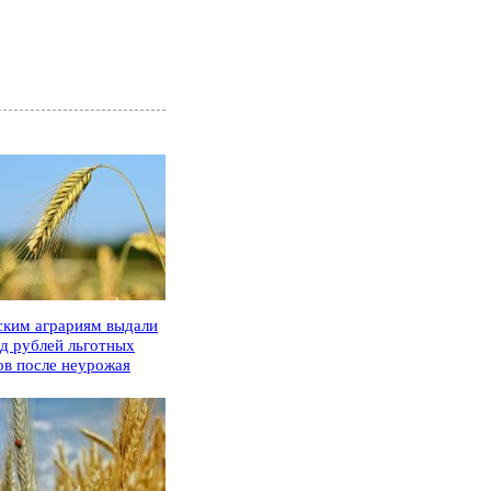
ским аграриям выдали
рд рублей льготных
ов после неурожая