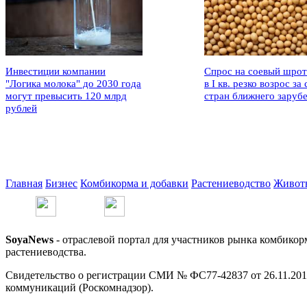
Инвестиции компании
Спрос на соевый шрот
"Логика молока" до 2030 года
в I кв. резко возрос за 
могут превысить 120 млрд
стран ближнего заруб
рублей
Главная
Бизнес
Комбикорма и добавки
Растениеводство
Живот
SoyaNews
- отраслевой портал для участников рынка комбикор
растениеводства.
Свидетельство о регистрации СМИ № ФС77-42837 от 26.11.201
коммуникаций (Роскомнадзор).