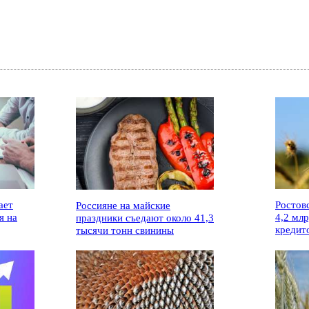
ает
Ростов
Россияне на майские
я на
4,2 мл
праздники съедают около 41,3
кредит
тысячи тонн свинины