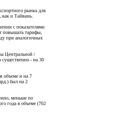
экспортного рынка для
 как и Тайвань.
нении с показателями
ет повышать тарифы,
оду при аналогичных
ны Центральной /
 существенно - на 30
в объеме и на 7
рд.) был на 2
енно, меньше по
го года в объеме (702