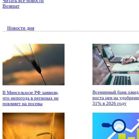
Читать все новости
Возврат
Новости дня
Всемирный банк ожид
В Минсельхозе РФ заявили,
роста цен на удобрени
что непогода в регионах не
31% в 2026 году
повлияет на посевы