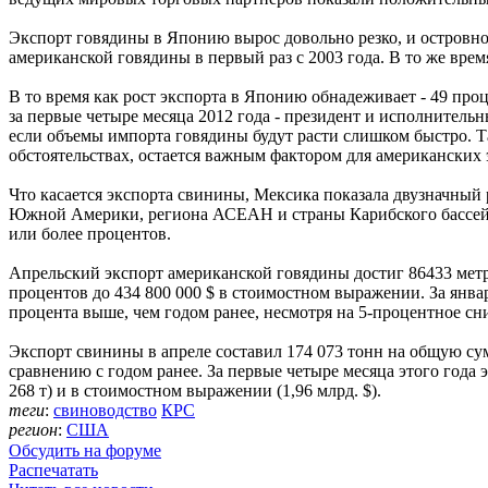
Экспорт говядины в Японию вырос довольно резко, и островно
американской говядины в первый раз с 2003 года. В то же вре
В то время как рост экспорта в Японию обнадеживает - 49 про
за первые четыре месяца 2012 года - президент и исполните
если объемы импорта говядины будут расти слишком быстро. Т
обстоятельствах, остается важным фактором для американских
Что касается экспорта свинины, Мексика показала двузначный р
Южной Америки, региона АСЕАН и страны Карибского бассейна
или более процентов.
Апрельский экспорт американской говядины достиг 86433 метри
процентов до 434 800 000 $ в стоимостном выражении. За янва
процента выше, чем годом ранее, несмотря на 5-процентное сни
Экспорт свинины в апреле составил 174 073 тонн на общую сумм
сравнению с годом ранее. За первые четыре месяца этого года
268 т) и в стоимостном выражении (1,96 млрд. $).
теги
:
свиноводство
КРС
регион
:
США
Обсудить на форуме
Распечатать