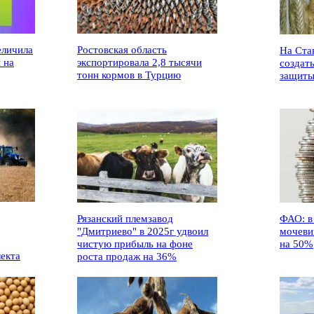
еличила
Ростовская область
На Ста
 на
экспортировала 2,8 тысячи
создат
тонн кормов в Турцию
защиты
Рязанский племзавод
ФАО: в
"Дмитриево" в 2025г удвоил
мочеви
чистую прибыль на фоне
на 50%
лекта
роста продаж на 36%