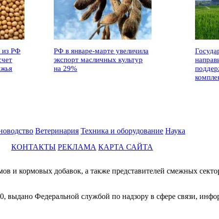
 из РФ
РФ в январе-марте увеличила
Госуда
счет
экспорт масличных культур
направ
ежья
на 29%
поддер
компле
новодство
Ветеринария
Техника и оборудование
Наука
КОНТАКТЫ
РЕКЛАМА
КАРТА САЙТА
мов и кормовых добавок, а также представителей смежных секто
0, выдано Федеральной службой по надзору в сфере связи, инф