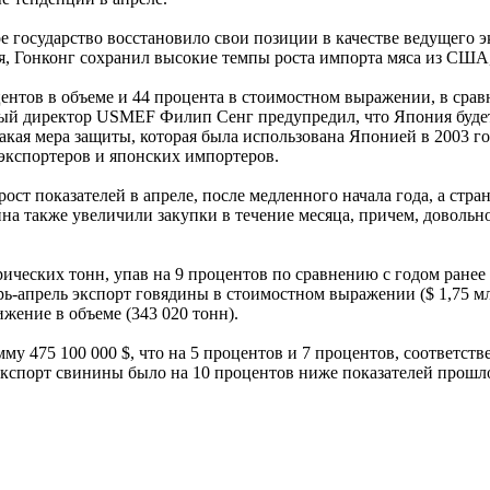
е государство восстановило свои позиции в качестве ведущего 
мя, Гонконг сохранил высокие темпы роста импорта мяса из США,
центов в объеме и 44 процента в стоимостном выражении, в срав
льный директор USMEF Филип Сенг предупредил, что Япония буд
акая мера защиты, которая была использована Японией в 2003 г
 экспортеров и японских импортеров.
ост показателей в апреле, после медленного начала года, а стра
 также увеличили закупки в течение месяца, причем, довольно
ческих тонн, упав на 9 процентов по сравнению с годом ранее 
рь-апрель экспорт говядины в стоимостном выражении ($ 1,75 мл
жение в объеме (343 020 тонн).
у 475 100 000 $, что на 5 процентов и 7 процентов, соответств
 экспорт свинины было на 10 процентов ниже показателей прошло