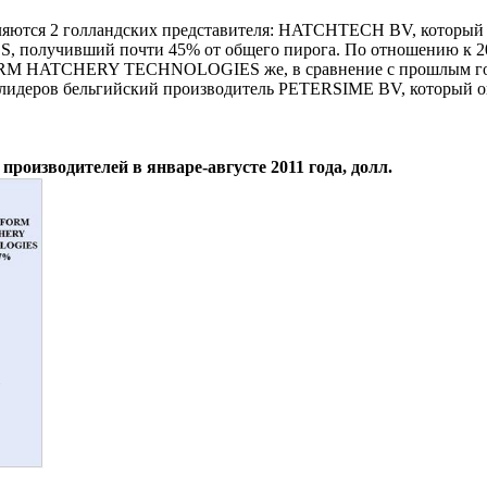
деляются 2 голландских представителя: HATCHTECH BV, который 
олучивший почти 45% от общего пирога. По отношению к 20
EFORM HATCHERY TECHNOLOGIES же, в сравнение с прошлым го
у лидеров бельгийский производитель PETERSIME BV, который о
производителей в январе-августе 2011 года, долл.