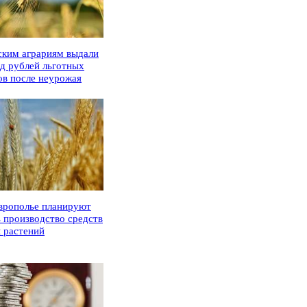
ским аграриям выдали
рд рублей льготных
ов после неурожая
врополье планируют
ь производство средств
 растений