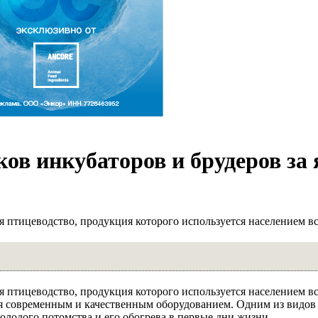
ов инкубаторов и брудеров за 
я птицеводство, продукция которого используется населением вс
я птицеводство, продукция которого используется населением вс
 современным и качественным оборудованием. Одним из видов 
лодого потомства и его обогрева в первые дни жизни.