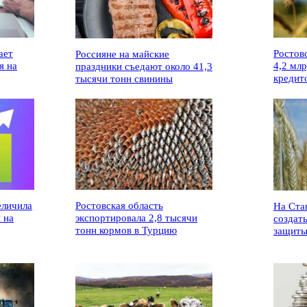
ает
Ростов
Россияне на майские
я на
4,2 мл
праздники съедают около 41,3
кредит
тысячи тонн свинины
еличила
Ростовская область
На Ста
 на
экспортировала 2,8 тысячи
создат
тонн кормов в Турцию
защиты