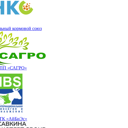
ьный кормовой союз
ПП «САГРО»
ТК «АйБиЭс»