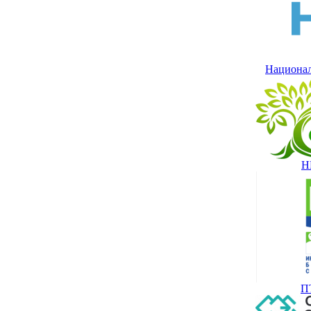
Национал
Н
П