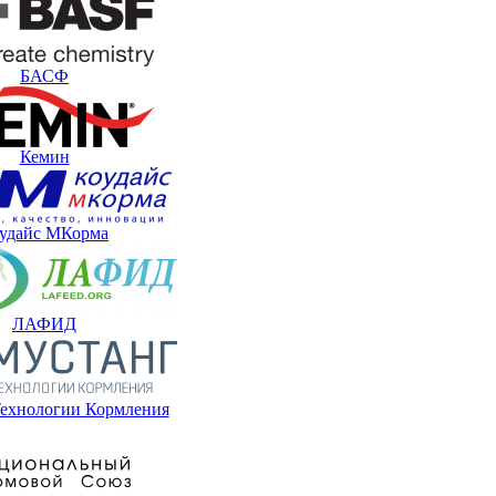
БАСФ
Кемин
удайс МКорма
ЛАФИД
ехнологии Кормления