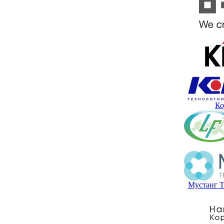
Ко
Мустанг Т