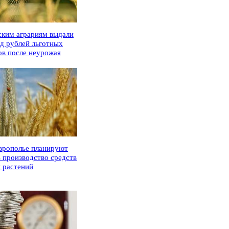
ским аграриям выдали
рд рублей льготных
ов после неурожая
врополье планируют
ь производство средств
 растений