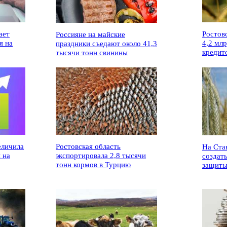
ает
Ростов
Россияне на майские
я на
4,2 мл
праздники съедают около 41,3
кредит
тысячи тонн свинины
еличила
Ростовская область
На Ста
 на
экспортировала 2,8 тысячи
создат
тонн кормов в Турцию
защиты