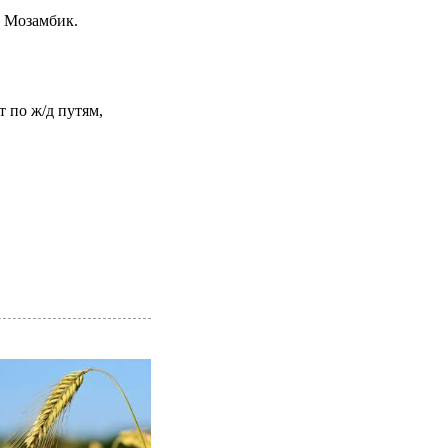
и Мозамбик.
 по ж/д путям,