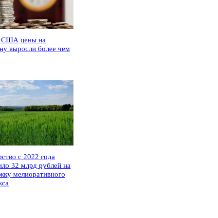
 США цены на
ну выросли более чем
рство с 2022 года
ило 32 млрд рублей на
жку мелиоративного
кса