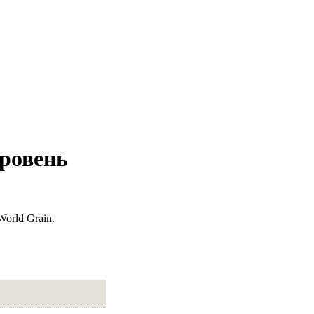
уровень
orld Grain.