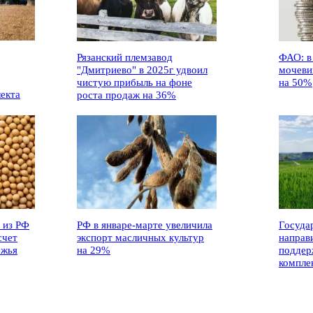
Рязанский племзавод
ФАО: в
"Дмитриево" в 2025г удвоил
мочеви
чистую прибыль на фоне
на 50%
лекта
роста продаж на 36%
 из РФ
РФ в январе-марте увеличила
Госуда
счет
экспорт масличных культур
направ
ежья
на 29%
поддер
компле