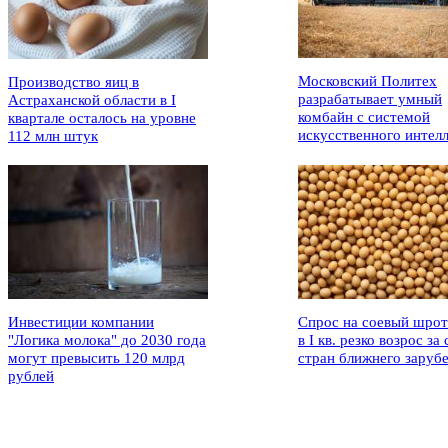
Московский Политех
Производство яиц в
разрабатывает умный
Астраханской области в I
комбайн с системой
квартале осталось на уровне
искусственного интел
112 млн штук
Инвестиции компании
Спрос на соевый шрот
"Логика молока" до 2030 года
в I кв. резко возрос за 
могут превысить 120 млрд
стран ближнего заруб
рублей