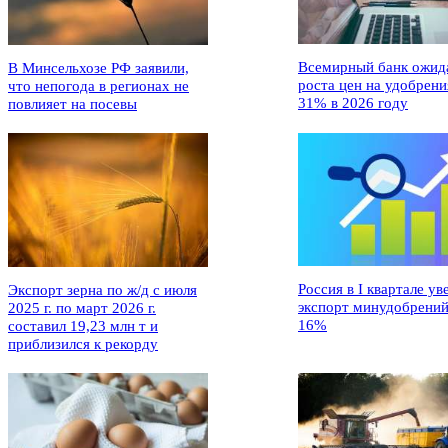
Всемирный банк ожид
В Минсельхозе РФ заявили,
роста цен на удобрени
что непогода в регионах не
31% в 2026 году
повлияет на посевы
Россия в I квартале ув
Экспорт зерна по ж/д с июля
экспорт минудобрений
2025 г. по март 2026 г.
16%
составил 19,23 млн т и
приблизился к рекорду