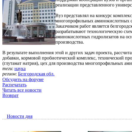
реализации представленного универс
Вуз представлял на конкурс компле
многопрофильных аминокислотных су
Заказчиком работ является белгородс
разрабатывают технологическую схе
аминокислотных гидролизатов на осн
производства.
В результате выполнения этой и других задач проекта, рассчи
добавки, кормовой пробиотический комплекс, технический пр
(глутамат натрия), цех для производства многопрофильных ам
теги
:
наука
регион
:
Белгородская обл.
Обсудить на форуме
Распечатать
Читать все новости
Возврат
Новости дня