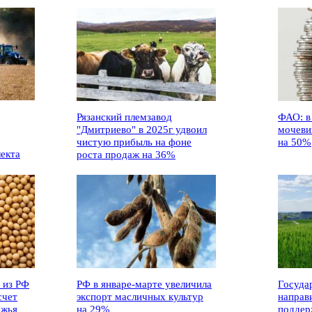
Рязанский племзавод
ФАО: в
"Дмитриево" в 2025г удвоил
мочеви
чистую прибыль на фоне
на 50%
лекта
роста продаж на 36%
 из РФ
РФ в январе-марте увеличила
Госуда
счет
экспорт масличных культур
направ
ежья
на 29%
поддер