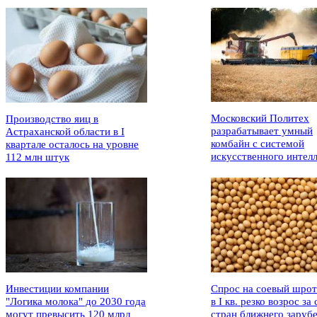
Московский Политех
Производство яиц в
разрабатывает умный
Астраханской области в I
комбайн с системой
квартале осталось на уровне
искусственного интел
112 млн штук
Инвестиции компании
Спрос на соевый шрот
"Логика молока" до 2030 года
в I кв. резко возрос за 
могут превысить 120 млрд
стран ближнего заруб