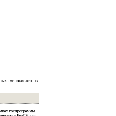
ьных аминокислотных
амках госпрограммы
мечают в БелГУ, для