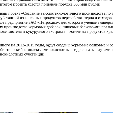
итетом проекта удастся привлечь порядка 300 млн рублей.
ксный проект «Создание высокотехнологичного производства по
бстанций из конечных продуктов переработки зерна и отходов
кое предприятие ЗАО «Петрохим», для которого ученые университ
му производства кормовых добавок, пищевых белково-минеральн
ове глютена и кукурузного экстракта – конечных продуктов кр
танного на 2013–2015 годы, будут созданы кормовые белковые и 
обиотический комплекс, аминокислотные гидролизаты, глутамин
инокислотных субстанций.