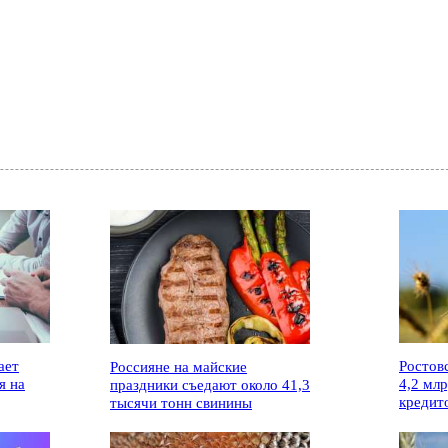
ает
Ростов
Россияне на майские
я на
4,2 мл
праздники съедают около 41,3
кредит
тысячи тонн свинины