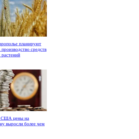
врополье планируют
ь производство средств
 растений
 США цены на
ну выросли более чем