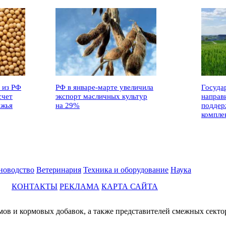
 из РФ
РФ в январе-марте увеличила
Госуда
счет
экспорт масличных культур
направ
ежья
на 29%
поддер
компле
новодство
Ветеринария
Техника и оборудование
Наука
КОНТАКТЫ
РЕКЛАМА
КАРТА САЙТА
мов и кормовых добавок, а также представителей смежных секто