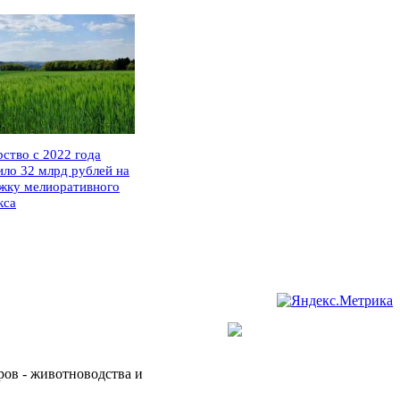
рство с 2022 года
ило 32 млрд рублей на
жку мелиоративного
кса
ров - животноводства и