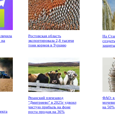
еличила
Ростовская область
На Ста
 на
экспортировала 2,8 тысячи
создат
тонн кормов в Турцию
защиты
Рязанский племзавод
ФАО: в
"Дмитриево" в 2025г удвоил
мочеви
чистую прибыль на фоне
на 50%
лекта
роста продаж на 36%