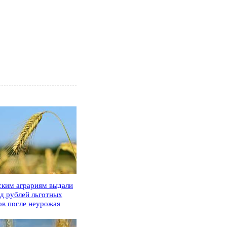
ским аграриям выдали
рд рублей льготных
ов после неурожая