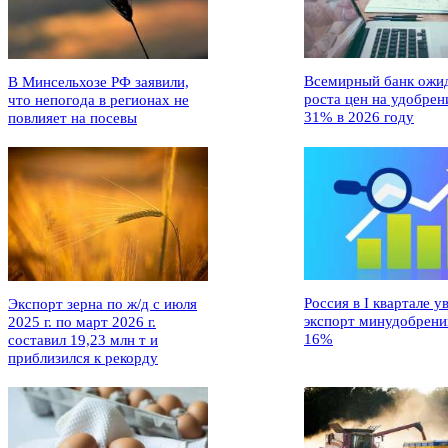
Всемирный банк ожи
В Минсельхозе РФ заявили,
роста цен на удобрен
что непогода в регионах не
31% в 2026 году
повлияет на посевы
Россия в I квартале у
Экспорт зерна по ж/д с июля
экспорт минудобрени
2025 г. по март 2026 г.
16%
составил 19,23 млн т и
приблизился к рекорду