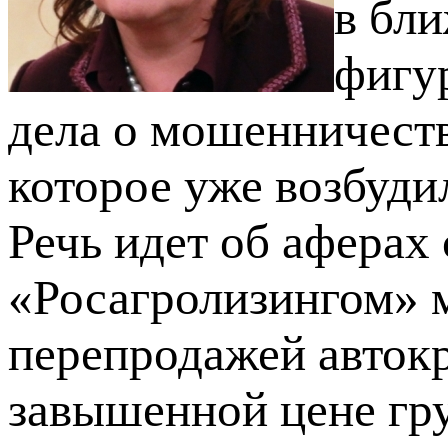
в бл
фигу
дела о мошенничеств
которое уже возбуди
Речь идет об аферах
«Росагролизингом» 
перепродажей автокр
завышенной цене гру