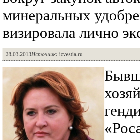
минеральных удобре
визировала лично эк
28.03.2013
Источник:
izvestia.ru
Бывш
хозяй
генд
«Рос