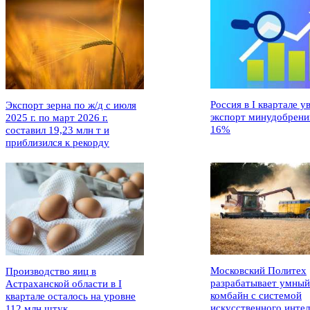
Россия в I квартале у
Экспорт зерна по ж/д с июля
экспорт минудобрени
2025 г. по март 2026 г.
16%
составил 19,23 млн т и
приблизился к рекорду
Московский Политех
Производство яиц в
разрабатывает умный
Астраханской области в I
комбайн с системой
квартале осталось на уровне
искусственного интел
112 млн штук