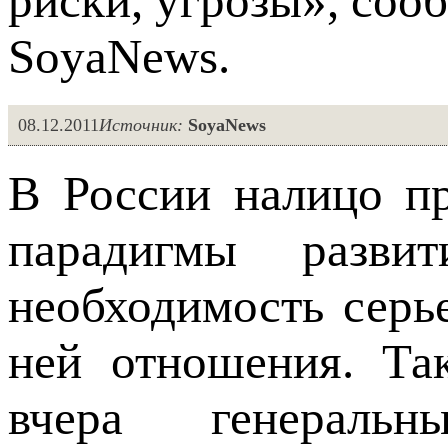
риски, угрозы», со
SoyaNews.
08.12.2011
Источник:
SoyaNews
В России налицо п
парадигмы разви
необходимость серь
ней отношения. Та
вчера генеральн