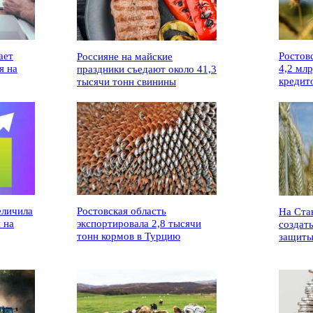
ает
Ростов
Россияне на майские
я на
4,2 мл
праздники съедают около 41,3
кредит
тысячи тонн свинины
еличила
Ростовская область
На Ста
 на
экспортировала 2,8 тысячи
создат
тонн кормов в Турцию
защиты