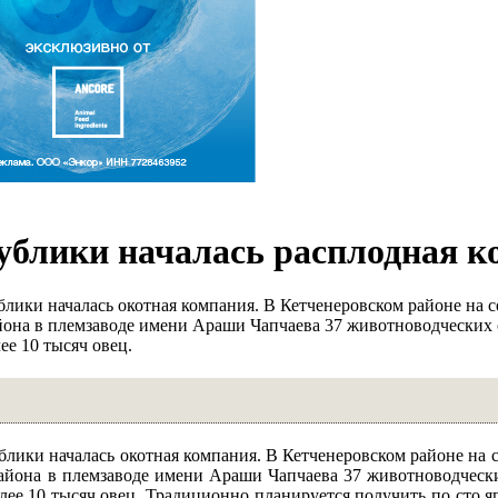
ублики началась расплодная 
блики началась окотная компания. В Кетченеровском районе на 
айона в племзаводе имени Араши Чапчаева 37 животноводческих 
ее 10 тысяч овец.
ублики началась окотная компания. В Кетченеровском районе на
района в племзаводе имени Араши Чапчаева 37 животноводчески
лее 10 тысяч овец. Традиционно планируется получить по сто яг