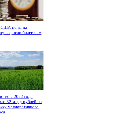
 США цены на
ну выросли более чем
рство с 2022 года
ило 32 млрд рублей на
жку мелиоративного
кса