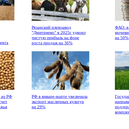
Рязанский племзавод
ФАО: в
"Дмитриево" в 2025г удвоил
мочеви
чистую прибыль на фоне
на 50%
лекта
роста продаж на 36%
 из РФ
РФ в январе-марте увеличила
Госуда
счет
экспорт масличных культур
направ
ежья
на 29%
поддер
компле