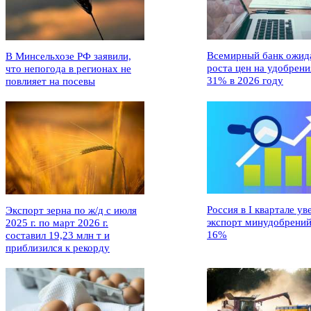
Всемирный банк ожид
В Минсельхозе РФ заявили,
роста цен на удобрени
что непогода в регионах не
31% в 2026 году
повлияет на посевы
Россия в I квартале ув
Экспорт зерна по ж/д с июля
экспорт минудобрений
2025 г. по март 2026 г.
16%
составил 19,23 млн т и
приблизился к рекорду