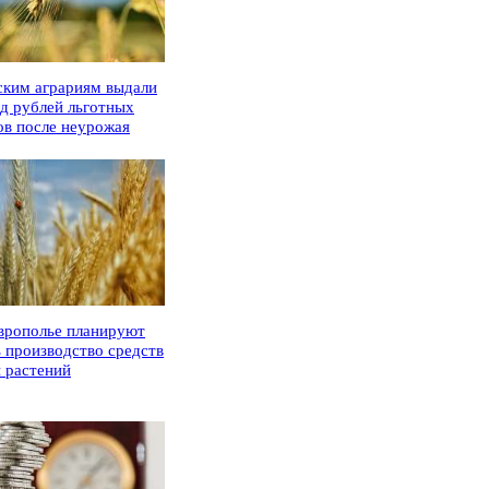
ским аграриям выдали
рд рублей льготных
ов после неурожая
врополье планируют
ь производство средств
 растений