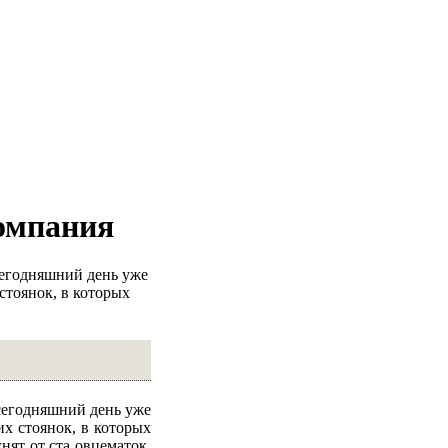
компания
сегодняшний день уже
стоянок, в которых
 сегодняшний день уже
х стоянок, в которых
нят от ста овцематок.