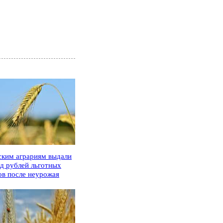
ским аграриям выдали
рд рублей льготных
ов после неурожая