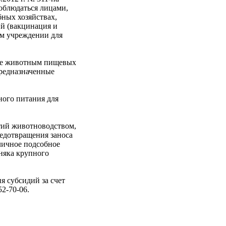
облюдаться лицами,
бных хозяйствах,
ий (вакцинация и
ом учреждении для
ние животным пищевых
предназначенные
ного питания для
тий животноводством,
редотвращения заноса
личное подсобное
дняка крупного
я субсидий за счет
2-70-06.