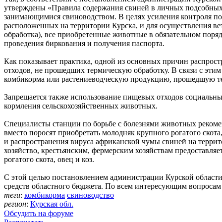
утверждены «Правила содержания свиней в личных подсобных 
занимающимися свиноводством. В целях усиления контроля по 
расположенных на территории Курска, и для осуществления в
обработка), все приобретенные животные в обязательном пор
проведения биркования и получения паспорта.
Как показывает практика, одной из основных причин распрос
отходов, не прошедших термическую обработку. В связи с эти
комбикорма или растениеводческую продукцию, прошедшую те
Запрещается также использование пищевых отходов социальны
кормления сельскохозяйственных животных.
Специалисты станции по борьбе с болезнями животных рекоме
вместо поросят приобретать молодняк крупного рогатого скот
и распространения вируса африканской чумы свиней на террит
хозяйство, крестьянским, фермерским хозяйствам предоставляе
рогатого скота, овец и коз.
С этой целью постановлением администрации Курской области 
средств областного бюджета. По всем интересующим вопросам 
теги
:
комбикорма
свиноводство
регион
:
Курская обл.
Обсудить на форуме