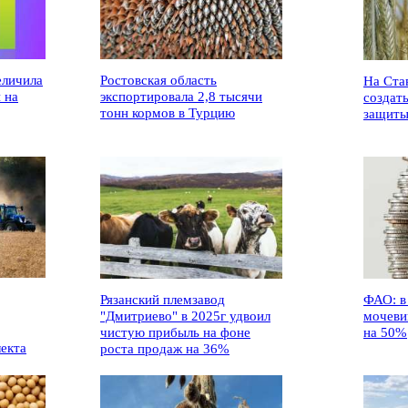
еличила
Ростовская область
На Ста
 на
экспортировала 2,8 тысячи
создат
тонн кормов в Турцию
защиты
Рязанский племзавод
ФАО: в
"Дмитриево" в 2025г удвоил
мочеви
чистую прибыль на фоне
на 50%
лекта
роста продаж на 36%