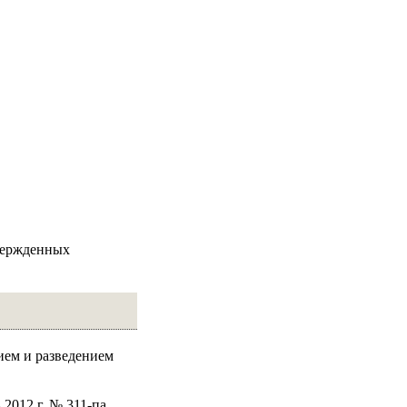
твержденных
ием и разведением
.2012 г. № 311-па