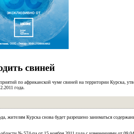
одить свиней
оприятий по африканской чуме свиней на территории Курска, у
2.2011 года.
ода, жителям Курска снова будет разрешено заниматься содержан
бласти № 574-па от 15 ноября 2011 года с изменениями от 09.04