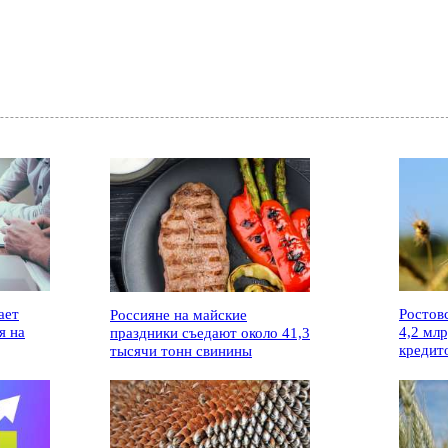
ает
Ростов
Россияне на майские
я на
4,2 мл
праздники съедают около 41,3
кредит
тысячи тонн свинины