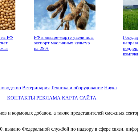
 из РФ
РФ в январе-марте увеличила
Госуда
счет
экспорт масличных культур
направ
ежья
на 29%
поддер
компле
новодство
Ветеринария
Техника и оборудование
Наука
КОНТАКТЫ
РЕКЛАМА
КАРТА САЙТА
мов и кормовых добавок, а также представителей смежных секто
0, выдано Федеральной службой по надзору в сфере связи, инф