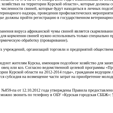
хозяйствах на территории Курской области», которые должны с
численности свиней, которые будут находиться в личных подсо
етеринарного надзора, проведения профилактических мероприят
ядке должны пройти регистрацию в государственном ветеринарн
транения вируса африканской чумы свиней является скармлива
м для кормления свиней нужно использовать только специально 
рмическую обработку (проваривание).
х учреждений, организаций торговли и предприятий обществен
ндуют жителям Курска, имеющим подсобное хозяйство для заня
а, овец или коз. Согласно ведомственной целевой программы «П
ории Курской области на 2012-2014 годы», гражданам ведущим 
тся субсидия на возмещение части затрат на приобретение моло
№859-па от 12.10.2012 года утверждены Правила предоставлени
можно звонить по телефону в ОБУ «Курская городская СББЖ»: 5