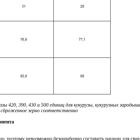
 420, 390, 430 и 500 единиц для кукурузы, кукурузных зародыш
е сброженное зерно соответственно
онента
но, поэтому невозможно безошибочно составить рацион для сви