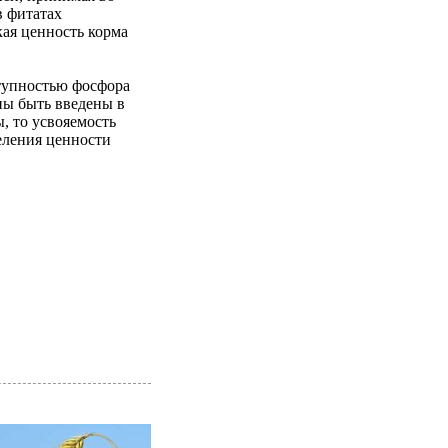
в фитатах
кая ценность корма
ступностью фосфора
ны быть введены в
, то усвояемость
еления ценности