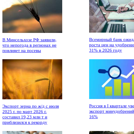
Всемирный банк ожид
В Минсельхозе РФ заявили,
роста цен на удобрени
что непогода в регионах не
31% в 2026 году
повлияет на посевы
Россия в I квартале ув
Экспорт зерна по ж/д с июля
экспорт минудобрений
2025 г. по март 2026 г.
16%
составил 19,23 млн т и
приблизился к рекорду