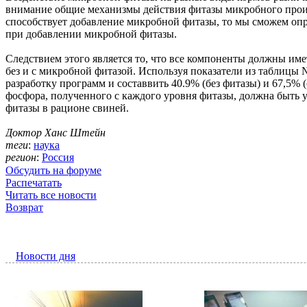
внимание общие механизмы действия фитазы микробного проис
способствует добавление микробной фитазы, то мы сможем опре
при добавлении микробной фитазы.
Следствием этого является то, что все компоненты должны име
без и с микробной фитазой. Используя показатели из таблицы 
разработку программ и составвить 40.9% (без фитазы) и 67,5% 
фосфора, полученного с каждого уровня фитазы, должна быть у
фитазы в рационе свиней.
Доктор Ханс Штейн
теги
:
наука
регион
:
Россия
Обсудить на форуме
Распечатать
Читать все новости
Возврат
Новости дня