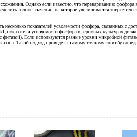
хождения. Однако если известно, что перевариванию фосфора 
делить точное значение, на которое увеличивается энергетичес
ть несколько показателей усвояемости фосфора, связанных с до
№1, показатели усвояемости фосфора в зерновых культурах долж
(с фитазой). Если используются разные уровни микробной фитазы
казана. Такой подход приведет к самому точному способу опред