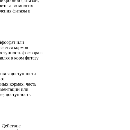
микробной фитазой,
фитаза во многих
ления фитазы в
йфосфат или
сается кормов
доступность фосфора в
вляя в корм фитазу
ровня доступности
 от
ных кормах, часть
ерментации или
е, доступность
. Действие