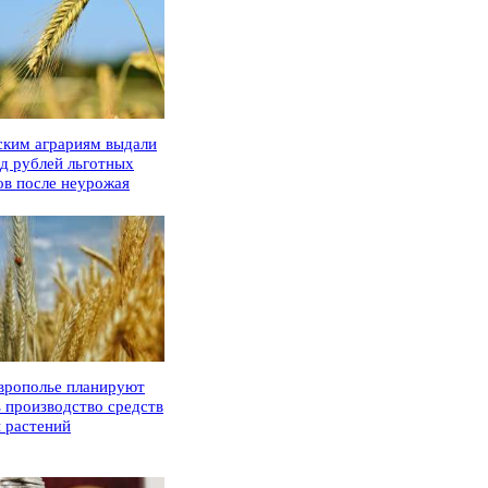
ским аграриям выдали
рд рублей льготных
ов после неурожая
врополье планируют
ь производство средств
 растений