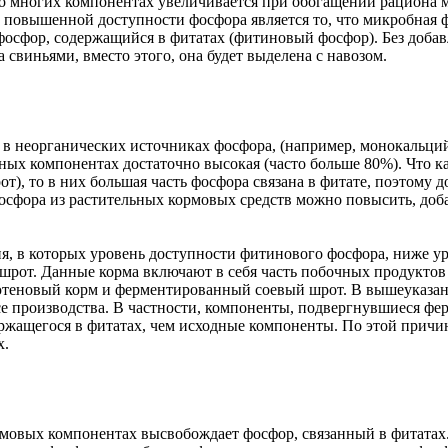
 во многих компонентах увеличивается при обогащении рациона 
 повышенной доступности фосфора является то, что микробная 
осфор, содержащийся в фитатах (фитиновый фосфор). Без добав
 свиньями, вместо этого, она будет выделена с навозом.
 в неорганических источниках фосфора, (например, монокальци
ных компонентах достаточно высокая (часто больше 80%). Что ка
т), то в них большая часть фосфора связана в фитате, поэтому 
осфора из растительных кормовых средств можно повысить, доба
ия, в которых уровень доступности фитинового фосфора, ниже у
 шрот. Данные корма включают в себя часть побочных продуктов
ютеновый корм и ферментированный соевый шрот. В вышеуказан
ссе производства. В частности, компоненты, подвергнувшиеся ф
ржащегося в фитатах, чем исходные компоненты. По этой причин
х.
рмовых компонентах высвобождает фосфор, связанный в фитатах