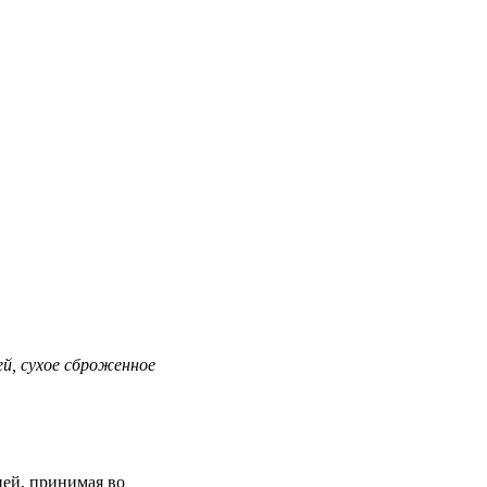
ей, сухое сброженное
ней, принимая во