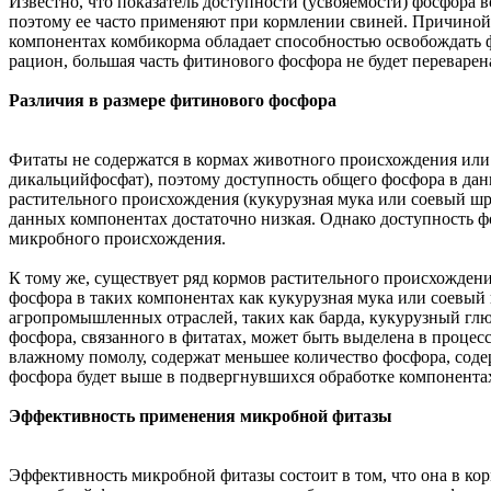
Известно, что показатель доступности (усвояемости) фосфора
поэтому ее часто применяют при кормлении свиней. Причиной
компонентах комбикорма обладает способностью освобождать ф
рацион, большая часть фитинового фосфора не будет переварена
Различия в размере фитинового фосфора
Фитаты не содержатся в кормах животного происхождения или
дикальцийфосфат), поэтому доступность общего фосфора в дан
растительного происхождения (кукурузная мука или соевый шро
данных компонентах достаточно низкая. Однако доступность ф
микробного происхождения.
К тому же, существует ряд кормов растительного происхожден
фосфора в таких компонентах как кукурузная мука или соевый
агропромышленных отраслей, таких как барда, кукурузный гл
фосфора, связанного в фитатах, может быть выделена в проце
влажному помолу, содержат меньшее количество фосфора, соде
фосфора будет выше в подвергнувшихся обработке компонента
Эффективность применения микробной фитазы
Эффективность микробной фитазы состоит в том, что она в ко