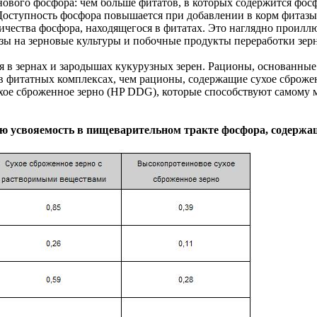
вого фосфора: чем больше фитатов, в которых содержится фосф
Доступность фосфора повышается при добавлении в корм фитаз
ичества фосфора, находящегося в фитатах. Это наглядно проилл
зы на зерновые культуры и побочные продукты переработки зер
 в зернах и зародышах кукурузных зерен. Рационы, основанные 
 фитатных комплексах, чем рационы, содержащие сухое сброжен
ое сброженное зерно (HP DDG), которые способствуют самому 
ю усвояемость в пищеварительном тракте фосфора, содержа