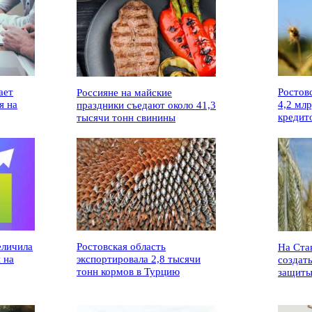
ает
Ростов
Россияне на майские
я на
4,2 мл
праздники съедают около 41,3
кредит
тысячи тонн свинины
еличила
Ростовская область
На Ста
 на
экспортировала 2,8 тысячи
создат
тонн кормов в Турцию
защиты