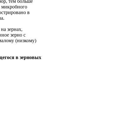
ор, тем больше
ы микробного
юстрировано в
на.
на зернах,
ное зерно с
малому (низкому)
щегося в зерновых