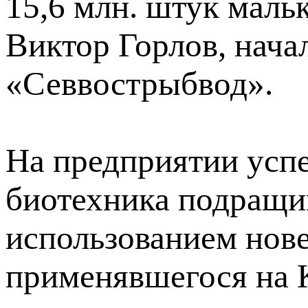
15,6 млн. штук маль
Виктор Горлов, нач
«Севвострыбвод».
На предприятии усп
биотехника подращи
использованием нове
применявшегося на 