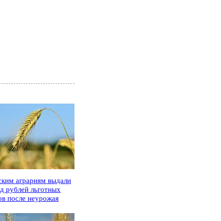
ским аграриям выдали
рд рублей льготных
ов после неурожая