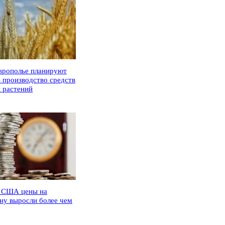
врополье планируют
ь производство средств
 растений
 США цены на
ну выросли более чем