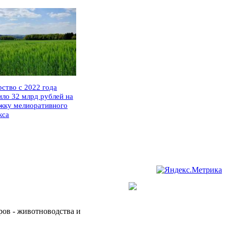
рство с 2022 года
ило 32 млрд рублей на
жку мелиоративного
кса
ров - животноводства и