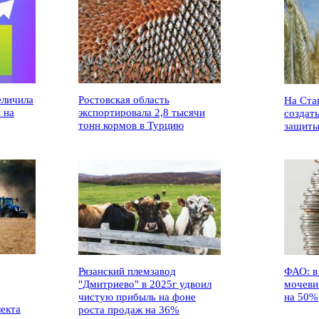
еличила
Ростовская область
На Ста
 на
экспортировала 2,8 тысячи
создат
тонн кормов в Турцию
защиты
Рязанский племзавод
ФАО: в
"Дмитриево" в 2025г удвоил
мочеви
чистую прибыль на фоне
на 50%
лекта
роста продаж на 36%