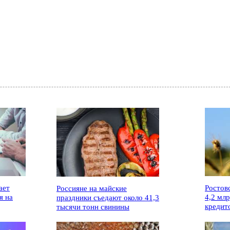
ает
Ростов
Россияне на майские
я на
4,2 мл
праздники съедают около 41,3
кредит
тысячи тонн свинины