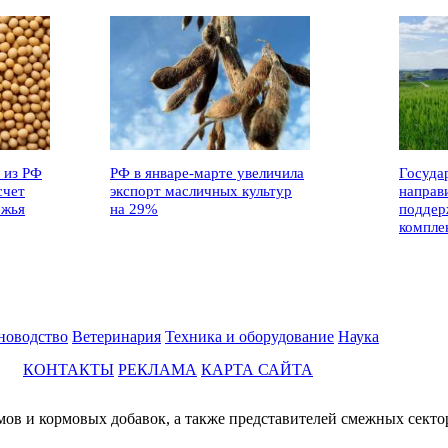
 из РФ
РФ в январе-марте увеличила
Госуда
счет
экспорт масличных культур
направ
ежья
на 29%
поддер
компле
новодство
Ветеринария
Техника и оборудование
Наука
КОНТАКТЫ
РЕКЛАМА
КАРТА САЙТА
мов и кормовых добавок, а также представителей смежных секто