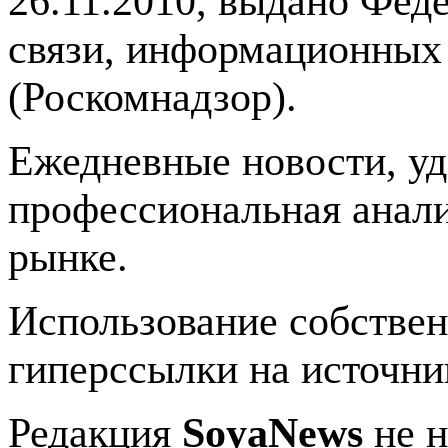
26.11.2010, выдано Фед
связи, информационных
(Роскомнадзор).
Ежедневные новости, у
профессиональная анали
рынке.
Использование собстве
гиперссылки на источник
Редакция
SoyaNews
не н