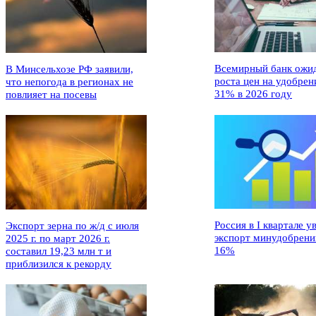
Всемирный банк ожи
В Минсельхозе РФ заявили,
роста цен на удобрен
что непогода в регионах не
31% в 2026 году
повлияет на посевы
Россия в I квартале у
Экспорт зерна по ж/д с июля
экспорт минудобрени
2025 г. по март 2026 г.
16%
составил 19,23 млн т и
приблизился к рекорду