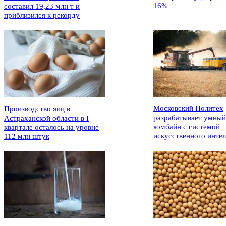
16%
составил 19,23 млн т и
приблизился к рекорду
Московский Политех
Производство яиц в
разрабатывает умный
Астраханской области в I
комбайн с системой
квартале осталось на уровне
искусственного интел
112 млн штук