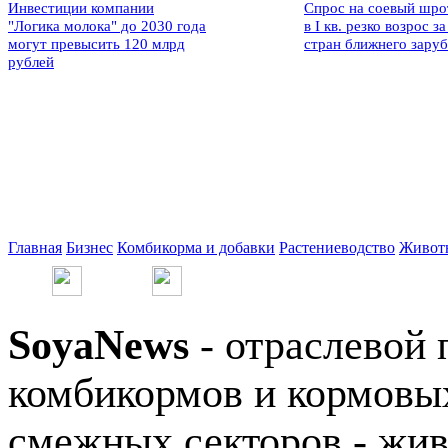
Инвестиции компании
Спрос на соевый шро
"Логика молока" до 2030 года
в I кв. резко возрос за
могут превысить 120 млрд
стран ближнего зару
рублей
Главная
Бизнес
Комбикорма и добавки
Растениеводство
Живот
SoyaNews
- отраслевой 
комбикормов и кормовых
смежных секторов - жив