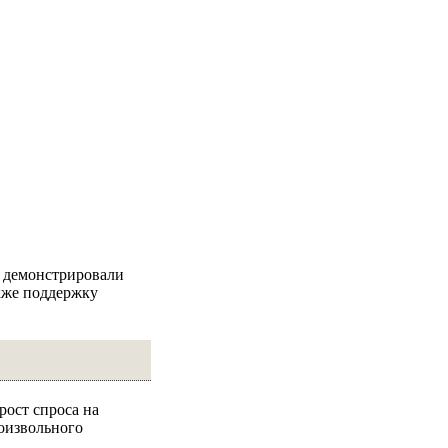
ы демонстрировали
кже поддержку
рост спроса на
оизвольного