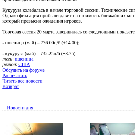
Кукуруза колебалась в начале торговой сессии. Технические с
Однако фиксация прибыли давит на стоимость ближайших контра
который превысил ожидания игроков.
Торговая сессия 20 марта завершилась со следующими показате
- пшеница (май) – 736.00ц/б (+14.00);
- кукуруза (май) – 732.25ц/б (+3.75).
теги
:
пшеница
регион
:
США
Обсудить на форуме
Распечатать
Читать все новости
Возврат
Новости дня