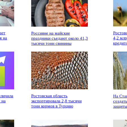
ает
Ростов
Россияне на майские
я на
4,2 мл
праздники съедают около 41,3
кредит
тысячи тонн свинины
еличила
Ростовская область
На Ста
 на
экспортировала 2,8 тысячи
создат
тонн кормов в Турцию
защиты