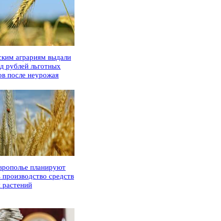
ским аграриям выдали
рд рублей льготных
ов после неурожая
врополье планируют
ь производство средств
 растений