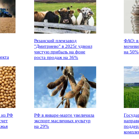
Рязанский племзавод
ФАО: в
"Дмитриево" в 2025г удвоил
мочеви
чистую прибыль на фоне
на 50%
лекта
роста продаж на 36%
 из РФ
РФ в январе-марте увеличила
Госуда
счет
экспорт масличных культур
направ
ежья
на 29%
поддер
компле