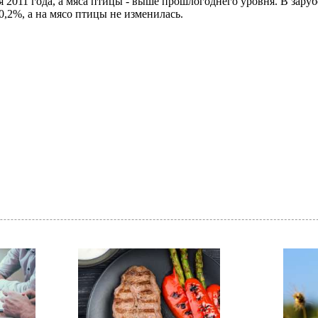
2011 года, а мяса птицы - выше прошлогоднего уровня. В зару
0,2%, а на мясо птицы не изменилась.