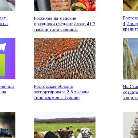
ает
Ростов
Россияне на майские
я на
4,2 мл
праздники съедают около 41,3
кредит
тысячи тонн свинины
еличила
Ростовская область
На Ста
 на
экспортировала 2,8 тысячи
создат
тонн кормов в Турцию
защиты