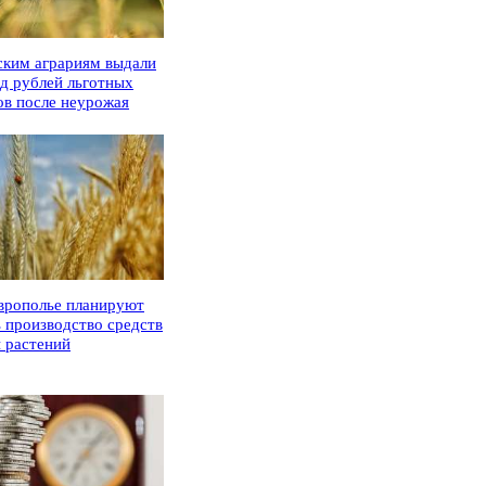
ским аграриям выдали
рд рублей льготных
ов после неурожая
врополье планируют
ь производство средств
 растений