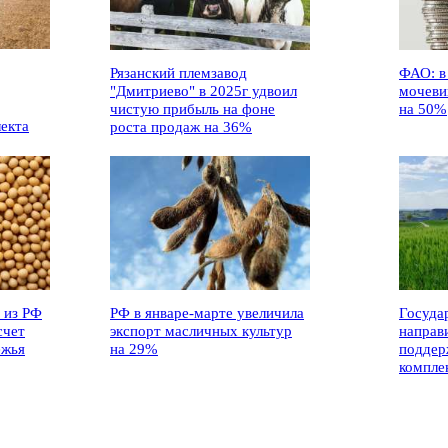
Рязанский племзавод
ФАО: в
"Дмитриево" в 2025г удвоил
мочеви
чистую прибыль на фоне
на 50%
лекта
роста продаж на 36%
 из РФ
РФ в январе-марте увеличила
Госуда
счет
экспорт масличных культур
направ
ежья
на 29%
поддер
компле