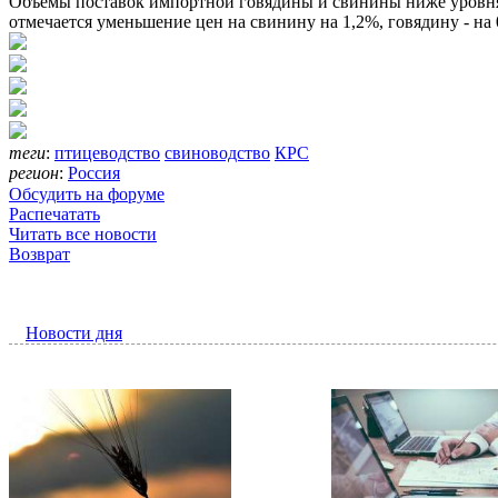
Объемы поставок импортной говядины и свинины ниже уровня 
отмечается уменьшение цен на свинину на 1,2%, говядину - на 
теги
:
птицеводство
свиноводство
КРС
регион
:
Россия
Обсудить на форуме
Распечатать
Читать все новости
Возврат
Новости дня