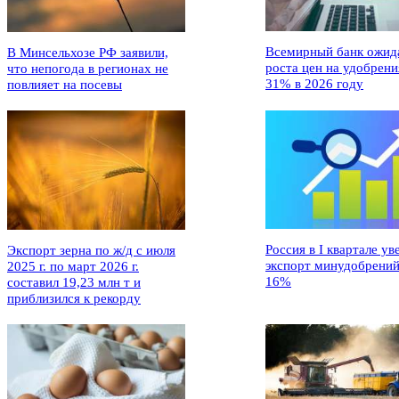
Всемирный банк ожид
В Минсельхозе РФ заявили,
роста цен на удобрени
что непогода в регионах не
31% в 2026 году
повлияет на посевы
Россия в I квартале ув
Экспорт зерна по ж/д с июля
экспорт минудобрений
2025 г. по март 2026 г.
16%
составил 19,23 млн т и
приблизился к рекорду