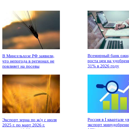
Всемирный банк ожи
В Минсельхозе РФ заявили,
роста цен на удобрен
что непогода в регионах не
31% в 2026 году
повлияет на посевы
Россия в I квартале у
Экспорт зерна по ж/д с июля
экспорт минудобрени
2025 г. по март 2026 г.