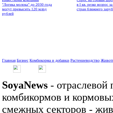
Инвестиции компании
Спрос на соевый шро
"Логика молока" до 2030 года
в I кв. резко возрос за
могут превысить 120 млрд
стран ближнего зару
рублей
Главная
Бизнес
Комбикорма и добавки
Растениеводство
Живот
SoyaNews
- отраслевой 
комбикормов и кормовых
смежных секторов - жив