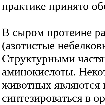
практике принято об
В сыром протеине р
(азотистые небелков
Структурными частя
аминокислоты. Неко
животных являются 
синтезироваться в о