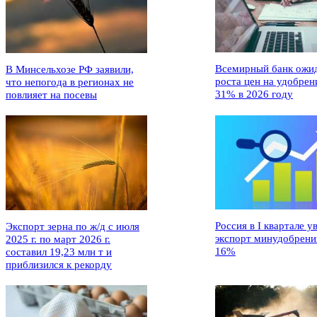
Всемирный банк ожи
В Минсельхозе РФ заявили,
роста цен на удобрен
что непогода в регионах не
31% в 2026 году
повлияет на посевы
Россия в I квартале у
Экспорт зерна по ж/д с июля
экспорт минудобрени
2025 г. по март 2026 г.
16%
составил 19,23 млн т и
приблизился к рекорду