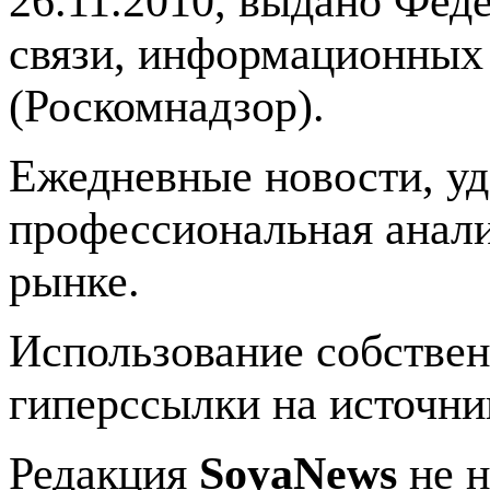
26.11.2010, выдано Фед
связи, информационных
(Роскомнадзор).
Ежедневные новости, у
профессиональная анали
рынке.
Использование собстве
гиперссылки на источник
Редакция
SoyaNews
не н