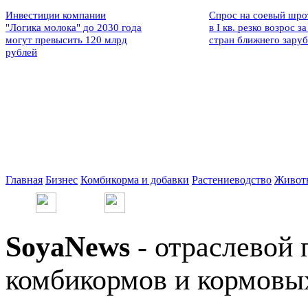
Инвестиции компании
Спрос на соевый шро
"Логика молока" до 2030 года
в I кв. резко возрос за
могут превысить 120 млрд
стран ближнего зару
рублей
Главная
Бизнес
Комбикорма и добавки
Растениеводство
Живот
SoyaNews
- отраслевой 
комбикормов и кормовых