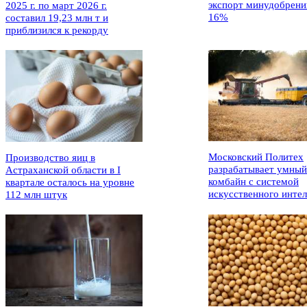
экспорт минудобрени
2025 г. по март 2026 г.
16%
составил 19,23 млн т и
приблизился к рекорду
Московский Политех
Производство яиц в
разрабатывает умный
Астраханской области в I
комбайн с системой
квартале осталось на уровне
искусственного интел
112 млн штук