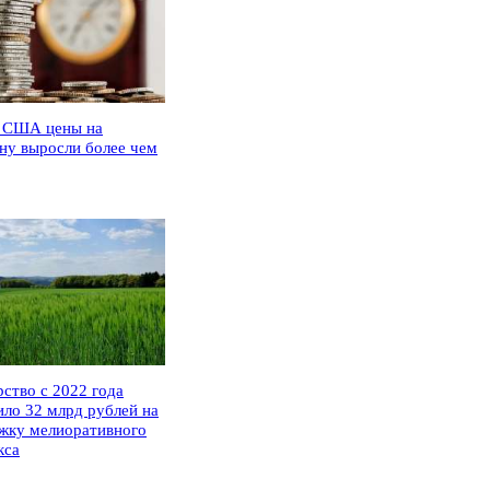
 США цены на
ну выросли более чем
рство с 2022 года
ило 32 млрд рублей на
жку мелиоративного
кса