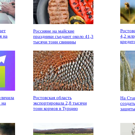
ает
Ростов
Россияне на майские
я на
4,2 мл
праздники съедают около 41,3
кредит
тысячи тонн свинины
еличила
Ростовская область
На Ста
 на
экспортировала 2,8 тысячи
создат
тонн кормов в Турцию
защиты