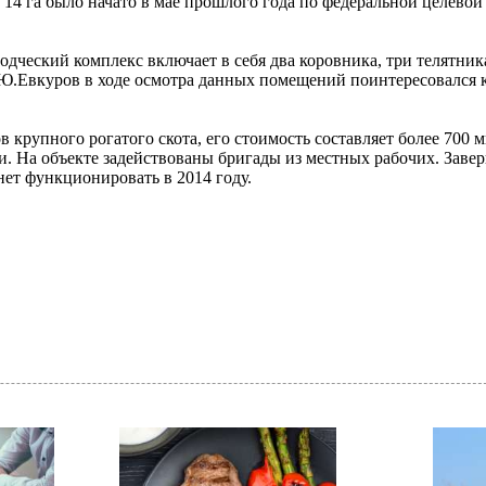
в 14 га было начато в мае прошлого года по федеральной целево
дческий комплекс включает в себя два коровника, три телятни
 Ю.Евкуров в ходе осмотра данных помещений поинтересовался 
 крупного рогатого скота, его стоимость составляет более 700 
и. На объекте задействованы бригады из местных рабочих. Зав
нет функционировать в 2014 году.