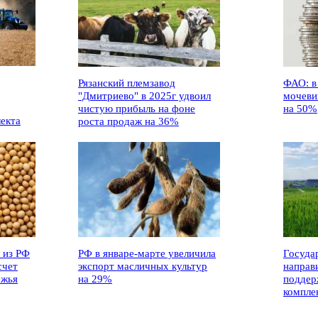
Рязанский племзавод
ФАО: в
"Дмитриево" в 2025г удвоил
мочеви
чистую прибыль на фоне
на 50%
лекта
роста продаж на 36%
 из РФ
РФ в январе-марте увеличила
Госуда
счет
экспорт масличных культур
направ
ежья
на 29%
поддер
компле