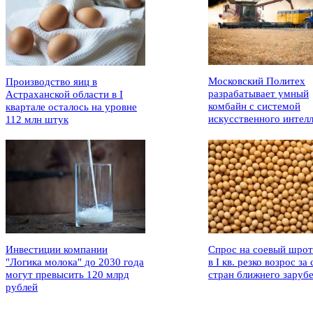
Московский Политех
Производство яиц в
разрабатывает умный
Астраханской области в I
комбайн с системой
квартале осталось на уровне
искусственного интел
112 млн штук
Инвестиции компании
Спрос на соевый шрот
"Логика молока" до 2030 года
в I кв. резко возрос за 
могут превысить 120 млрд
стран ближнего заруб
рублей