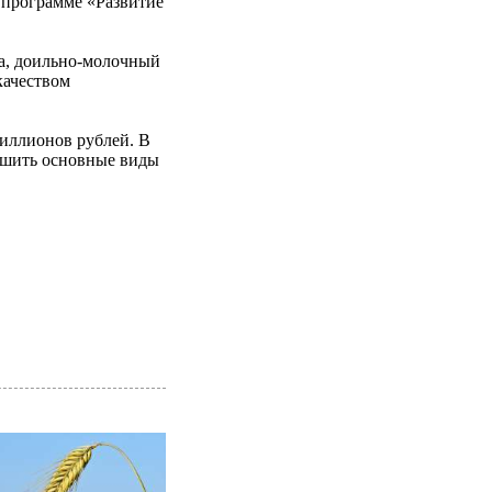
й программе «Развитие
ка, доильно-молочный
качеством
миллионов рублей. В
ершить основные виды