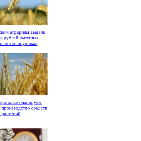
ским аграриям выдали
рд рублей льготных
ов после неурожая
врополье планируют
ь производство средств
 растений