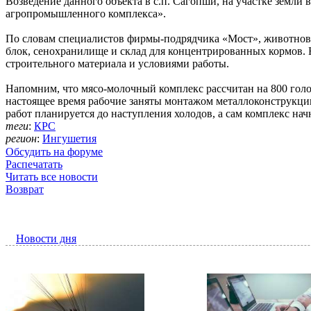
Возведение данного объекта в с.п. Сагопши, на участке земли 
агропромышленного комплекса».
По словам специалистов фирмы-подрядчика «Мост», животново
блок, сенохранилище и склад для концентрированных кормов.
строительного материала и условиями работы.
Напомним, что мясо-молочный комплекс рассчитан на 800 голов
настоящее время рабочие заняты монтажом металлоконструкци
работ планируется до наступления холодов, а сам комплекс нач
теги
:
КРС
регион
:
Ингушетия
Обсудить на форуме
Распечатать
Читать все новости
Возврат
Новости дня