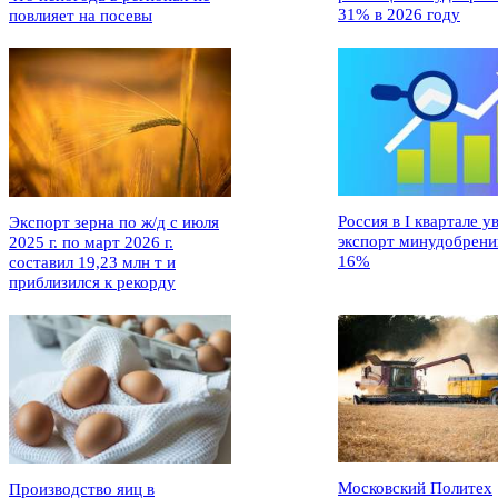
31% в 2026 году
повлияет на посевы
Россия в I квартале у
Экспорт зерна по ж/д с июля
экспорт минудобрени
2025 г. по март 2026 г.
16%
составил 19,23 млн т и
приблизился к рекорду
Московский Политех
Производство яиц в