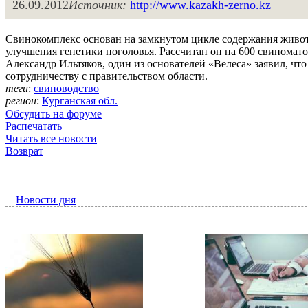
26.09.2012
Источник:
http://www.kazakh-zerno.kz
Свинокомплекс основан на замкнутом цикле содержания живот
улучшения генетики поголовья. Рассчитан он на 600 свиномат
Александр Ильтяков, один из основателей «Велеса» заявил, что
сотрудничеству с правительством области.
теги
:
свиноводство
регион
:
Курганская обл.
Обсудить на форуме
Распечатать
Читать все новости
Возврат
Новости дня