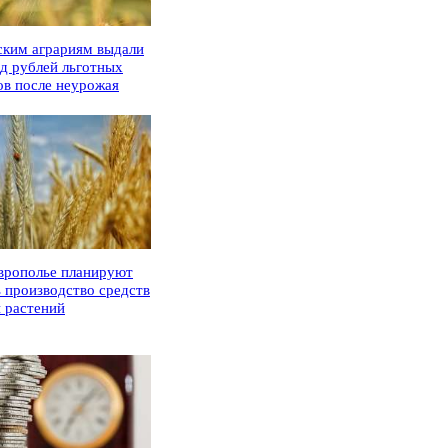
ским аграриям выдали
рд рублей льготных
ов после неурожая
врополье планируют
ь производство средств
 растений