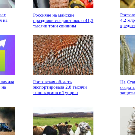
ает
Ростов
Россияне на майские
я на
4,2 мл
праздники съедают около 41,3
кредит
тысячи тонн свинины
еличила
Ростовская область
На Ста
 на
экспортировала 2,8 тысячи
создат
тонн кормов в Турцию
защиты