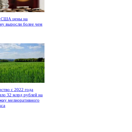
 США цены на
ну выросли более чем
рство с 2022 года
ило 32 млрд рублей на
жку мелиоративного
кса