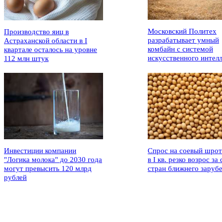
Московский Политех
Производство яиц в
разрабатывает умный
Астраханской области в I
комбайн с системой
квартале осталось на уровне
искусственного интел
112 млн штук
Инвестиции компании
Спрос на соевый шрот
"Логика молока" до 2030 года
в I кв. резко возрос за 
могут превысить 120 млрд
стран ближнего заруб
рублей