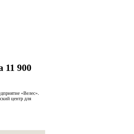
 11 900
едприятие «Велес».
еский центр для