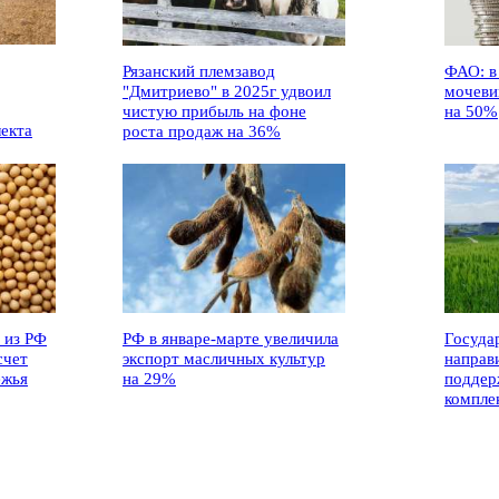
Рязанский племзавод
ФАО: в
"Дмитриево" в 2025г удвоил
мочеви
чистую прибыль на фоне
на 50%
лекта
роста продаж на 36%
 из РФ
РФ в январе-марте увеличила
Госуда
счет
экспорт масличных культур
направ
ежья
на 29%
поддер
компле