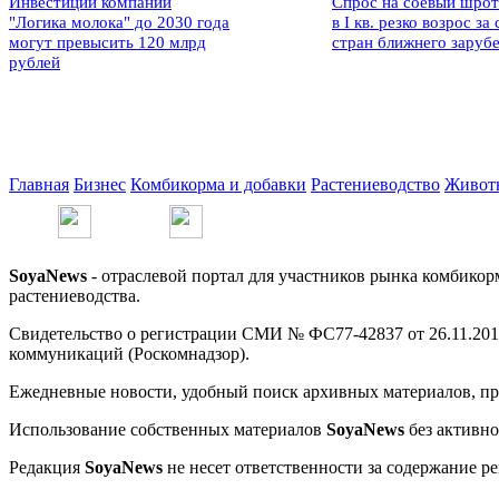
Инвестиции компании
Спрос на соевый шрот
"Логика молока" до 2030 года
в I кв. резко возрос за 
могут превысить 120 млрд
стран ближнего заруб
рублей
Главная
Бизнес
Комбикорма и добавки
Растениеводство
Живот
SoyaNews
- отраслевой портал для участников рынка комбикор
растениеводства.
Свидетельство о регистрации СМИ № ФС77-42837 от 26.11.201
коммуникаций (Роскомнадзор).
Ежедневные новости, удобный поиск архивных материалов, про
Использование собственных материалов
SoyaNews
без активно
Редакция
SoyaNews
не несет ответственности за содержание р