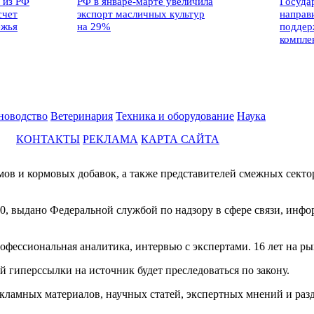
 из РФ
РФ в январе-марте увеличила
Госуда
счет
экспорт масличных культур
направ
ежья
на 29%
поддер
компле
новодство
Ветеринария
Техника и оборудование
Наука
КОНТАКТЫ
РЕКЛАМА
КАРТА САЙТА
мов и кормовых добавок, а также представителей смежных секто
0, выдано Федеральной службой по надзору в сфере связи, инф
фессиональная аналитика, интервью с экспертами. 16 лет на ры
й гиперссылки на источник будет преследоваться по закону.
екламных материалов, научных статей, экспертных мнений и раз