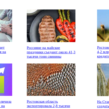
ает
Ростов
Россияне на майские
я на
4,2 мл
праздники съедают около 41,3
кредит
тысячи тонн свинины
еличила
Ростовская область
На Ста
 на
экспортировала 2,8 тысячи
создат