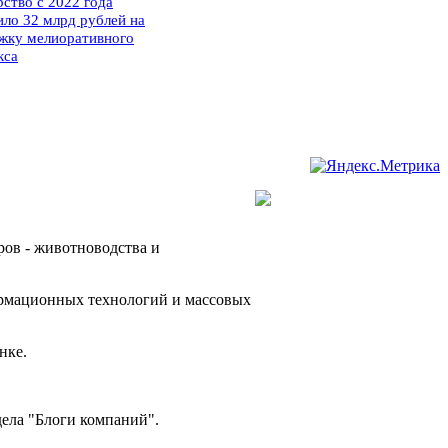
рство с 2022 года
ило 32 млрд рублей на
жку мелиоративного
кса
ров - животноводства и
ормационных технологий и массовых
нке.
дела "Блоги компаний".