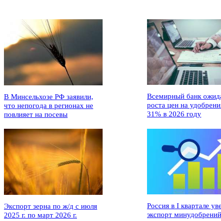
Всемирный банк ожид
В Минсельхозе РФ заявили,
роста цен на удобрени
что непогода в регионах не
31% в 2026 году
повлияет на посевы
Россия в I квартале ув
Экспорт зерна по ж/д с июля
экспорт минудобрений
2025 г. по март 2026 г.