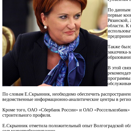
По данным 
первые коо
Рязанской,
области. К
использова
предприним
Также было
заказчика-
образовани
В этой свя
рекомендат
программы 
обслуживаю
По словам Е.Скрынник, необходимо обеспечить распростране
ведомственные информационно-аналитические центры в регио
Кроме того, ОАО «Сбербанк России» и ОАО «Россельхозбанк» 
строительного профиля.
Е.Скрынник отметила положительный опыт Волгоградской обла
сельхозпотребкооперацию.