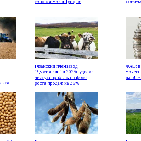
тонн кормов в Турцию
защиты
Рязанский племзавод
ФАО: в
"Дмитриево" в 2025г удвоил
мочеви
чистую прибыль на фоне
на 50%
лекта
роста продаж на 36%