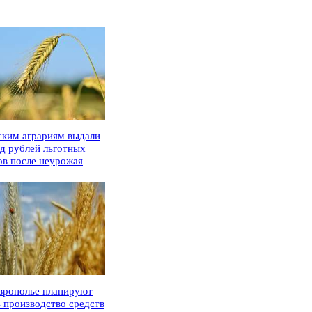
ским аграриям выдали
рд рублей льготных
ов после неурожая
врополье планируют
ь производство средств