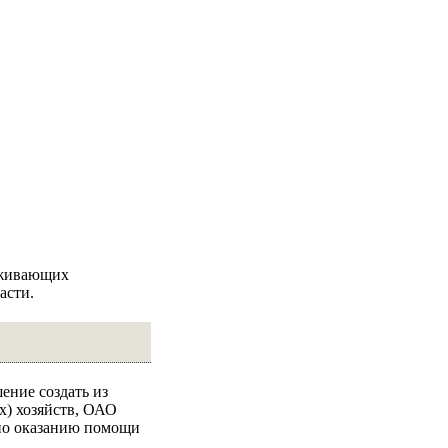
уживающих
асти.
ение создать из
х) хозяйств, ОАО
по оказанию помощи