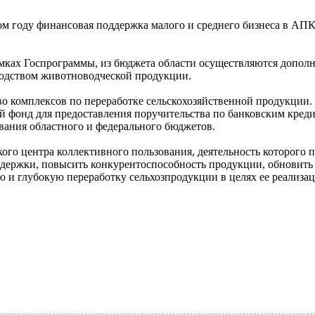
м году финансовая поддержка малого и среднего бизнеса в АПК
рамках Госпрограммы, из бюджета области осуществляются допо
одством животноводческой продукции.
во комплексов по переработке сельскохозяйственной продукции
 фонд для предоставления поручительства по банковским креди
ания областного и федерального бюджетов.
кого центра коллективного пользования, деятельность которого 
здержки, повысить конкурентоспособность продукции, обновить
 и глубокую переработку сельхозпродукции в целях ее реализа