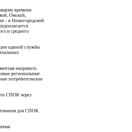
оящему времени
кой, Омской,
ния – в Нижегородской
редполагается
го и среднего
кции единой службы
ципальных
аментам направить
чимые региональные
нные потребительские
сти СПОК через
дитования для СПОК
лючая