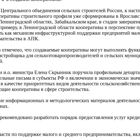
Центрального объединения сельских строителей России, к наст
перативы строительного профиля уже сформированы в Ярославс
 Ленинградской областях, Забайкальском крае, в стадии заверше
 примеру, в Ленинградской области кооперативы в перспективе п
ть как механизм инфраструктурной поддержки предприятий мало
ательства в АПК.
 отмечено, что создаваемые кооперативы могут выполнять фун
застройщика для сельхозтоваропроизводителей и сельских муни
й.
зи и.о. министра Елена Скрынник поручила профильным департ
ельные письма в субъекты РФ о включении в экономически зна
в качестве приоритетных видов деятельности сельскохозяйстве
щие кооперативы в сфере строительства.
ние информационных и методологических материалов деятельно
нах.
рекомендовано разработать порядок предоставления услуг кре
сти по поддержке малого и среднего предпринимательства, вк