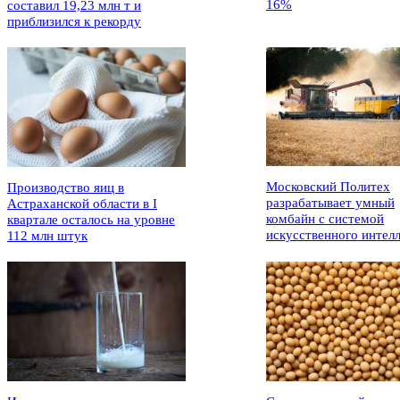
16%
составил 19,23 млн т и
приблизился к рекорду
Московский Политех
Производство яиц в
разрабатывает умный
Астраханской области в I
комбайн с системой
квартале осталось на уровне
искусственного интел
112 млн штук