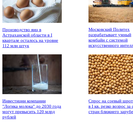
Московский Политех
Производство яиц в
разрабатывает умный
Астраханской области в I
комбайн с системой
квартале осталось на уровне
искусственного интел
112 млн штук
Инвестиции компании
Спрос на соевый шрот
"Логика молока" до 2030 года
в I кв. резко возрос за 
могут превысить 120 млрд
стран ближнего заруб
рублей