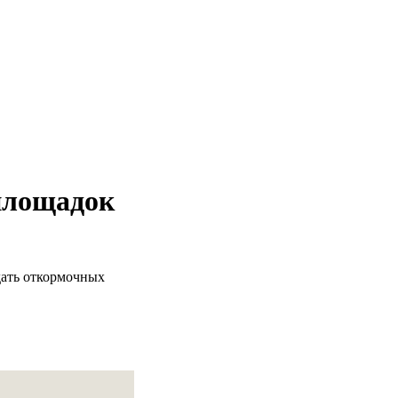
 площадок
дать откормочных