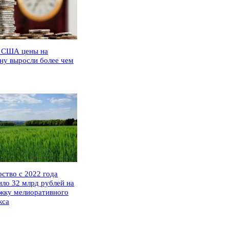
 США цены на
ну выросли более чем
рство с 2022 года
ило 32 млрд рублей на
жку мелиоративного
кса