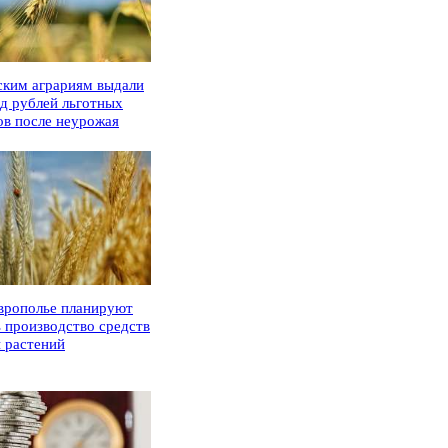
ским аграриям выдали
рд рублей льготных
ов после неурожая
врополье планируют
ь производство средств
 растений