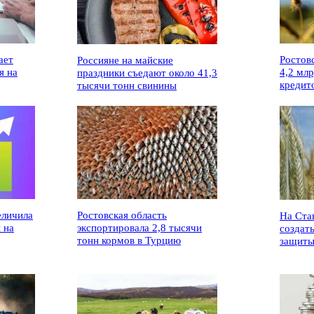
ает
Ростов
Россияне на майские
я на
4,2 мл
праздники съедают около 41,3
кредит
тысячи тонн свинины
еличила
Ростовская область
На Ста
 на
экспортировала 2,8 тысячи
создат
тонн кормов в Турцию
защиты