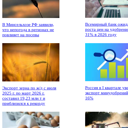
Всемирный банк ожид
В Минсельхозе РФ заявили,
роста цен на удобрени
что непогода в регионах не
31% в 2026 году
повлияет на посевы
Россия в I квартале ув
Экспорт зерна по ж/д с июля
экспорт минудобрений
2025 г. по март 2026 г.
16%
составил 19,23 млн т и
приблизился к рекорду