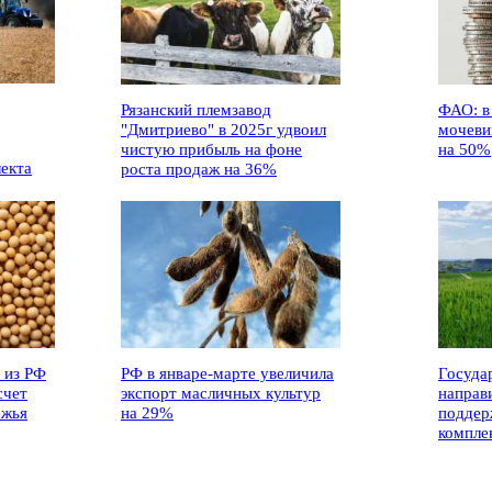
Рязанский племзавод
ФАО: в
"Дмитриево" в 2025г удвоил
мочеви
чистую прибыль на фоне
на 50%
лекта
роста продаж на 36%
 из РФ
РФ в январе-марте увеличила
Госуда
счет
экспорт масличных культур
направ
ежья
на 29%
поддер
компле