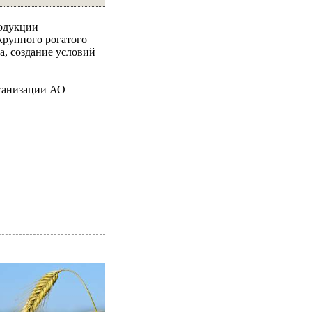
родукции
крупного рогатого
а, создание условий
рганизации АО