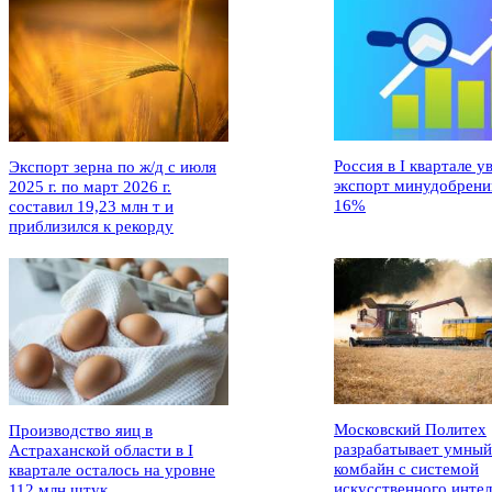
Россия в I квартале у
Экспорт зерна по ж/д с июля
экспорт минудобрени
2025 г. по март 2026 г.
16%
составил 19,23 млн т и
приблизился к рекорду
Московский Политех
Производство яиц в
разрабатывает умный
Астраханской области в I
комбайн с системой
квартале осталось на уровне
искусственного интел
112 млн штук