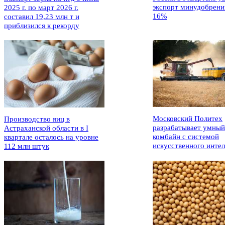
экспорт минудобрени
2025 г. по март 2026 г.
16%
составил 19,23 млн т и
приблизился к рекорду
Московский Политех
Производство яиц в
разрабатывает умный
Астраханской области в I
комбайн с системой
квартале осталось на уровне
искусственного интел
112 млн штук