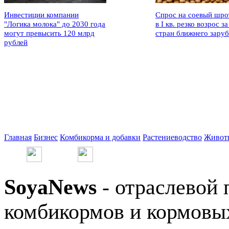
Инвестиции компании
Спрос на соевый шро
"Логика молока" до 2030 года
в I кв. резко возрос за
могут превысить 120 млрд
стран ближнего зару
рублей
Главная
Бизнес
Комбикорма и добавки
Растениеводство
Живот
SoyaNews
- отраслевой 
комбикормов и кормовых