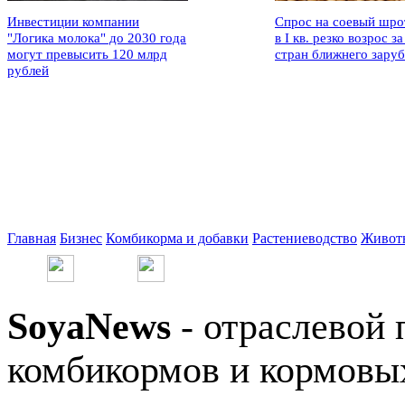
Инвестиции компании
Спрос на соевый шро
"Логика молока" до 2030 года
в I кв. резко возрос за
могут превысить 120 млрд
стран ближнего зару
рублей
Главная
Бизнес
Комбикорма и добавки
Растениеводство
Живот
SoyaNews
- отраслевой 
комбикормов и кормовых