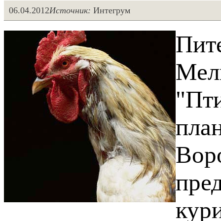
06.04.2012
Источник:
Интегрум
Пит
Мел
"Пт
план
Вор
пре
кур