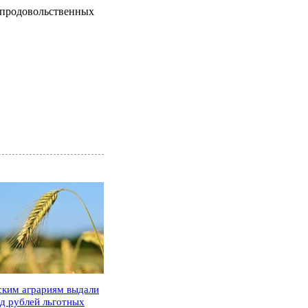
в продовольственных
ским аграриям выдали
рд рублей льготных