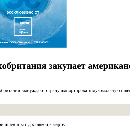
кобритания закупает америка
кобритании вынуждают страну импортировать мукомольную пш
ой пшеницы с доставкой в марте.