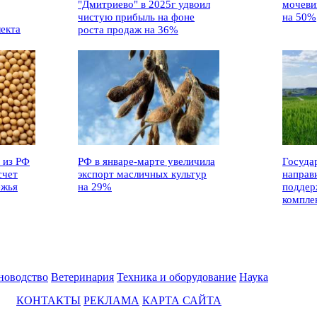
"Дмитриево" в 2025г удвоил
мочеви
чистую прибыль на фоне
на 50%
лекта
роста продаж на 36%
 из РФ
РФ в январе-марте увеличила
Госуда
счет
экспорт масличных культур
направ
ежья
на 29%
поддер
компле
новодство
Ветеринария
Техника и оборудование
Наука
КОНТАКТЫ
РЕКЛАМА
КАРТА САЙТА