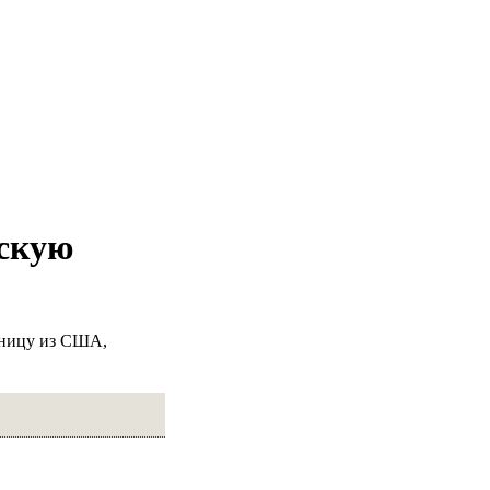
нскую
еницу из США,