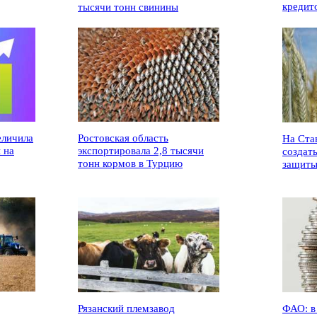
кредит
тысячи тонн свинины
еличила
Ростовская область
На Ста
 на
экспортировала 2,8 тысячи
создат
тонн кормов в Турцию
защиты
Рязанский племзавод
ФАО: в