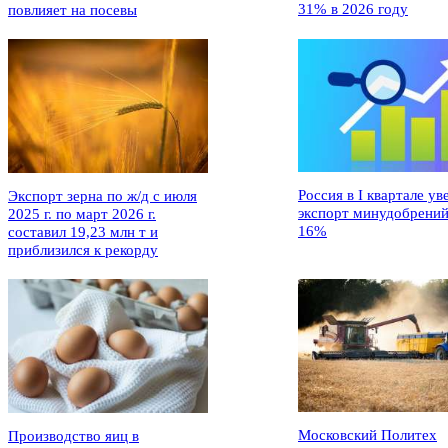
31% в 2026 году
повлияет на посевы
Россия в I квартале ув
Экспорт зерна по ж/д с июля
экспорт минудобрений
2025 г. по март 2026 г.
16%
составил 19,23 млн т и
приблизился к рекорду
Московский Политех
Производство яиц в