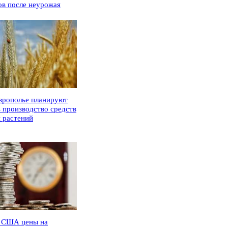
ов после неурожая
врополье планируют
ь производство средств
 растений
 США цены на