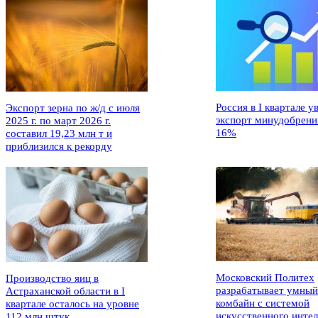
Россия в I квартале у
Экспорт зерна по ж/д с июля
экспорт минудобрени
2025 г. по март 2026 г.
16%
составил 19,23 млн т и
приблизился к рекорду
Московский Политех
Производство яиц в
разрабатывает умный
Астраханской области в I
комбайн с системой
квартале осталось на уровне
искусственного интел
112 млн штук