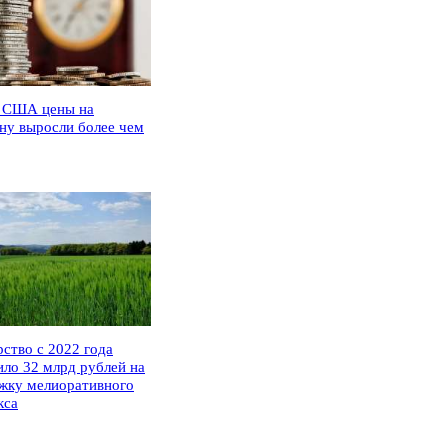
 США цены на
ну выросли более чем
рство с 2022 года
ило 32 млрд рублей на
жку мелиоративного
кса