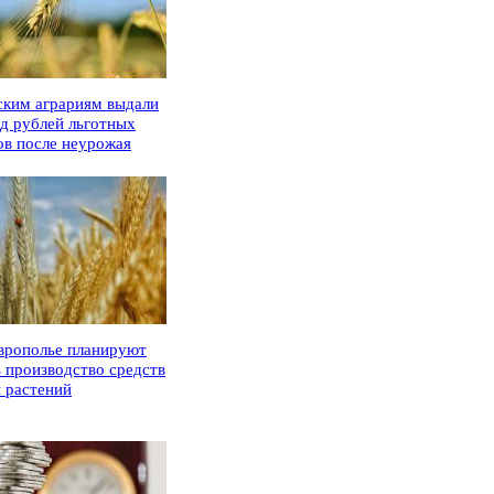
ским аграриям выдали
рд рублей льготных
ов после неурожая
врополье планируют
ь производство средств
 растений