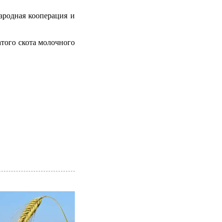
ародная кооперация и
атого скота молочного