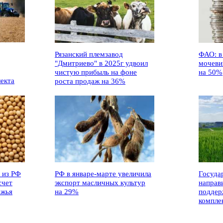
Рязанский племзавод
ФАО: в
"Дмитриево" в 2025г удвоил
мочеви
чистую прибыль на фоне
на 50%
лекта
роста продаж на 36%
 из РФ
РФ в январе-марте увеличила
Госуда
счет
экспорт масличных культур
направ
ежья
на 29%
поддер
компле