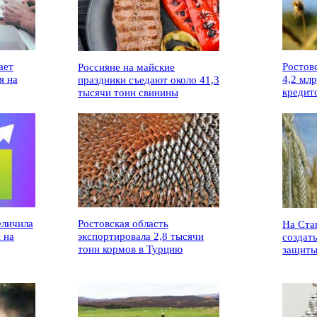
ает
Ростов
Россияне на майские
я на
4,2 мл
праздники съедают около 41,3
кредит
тысячи тонн свинины
еличила
Ростовская область
На Ста
 на
экспортировала 2,8 тысячи
создат
тонн кормов в Турцию
защиты