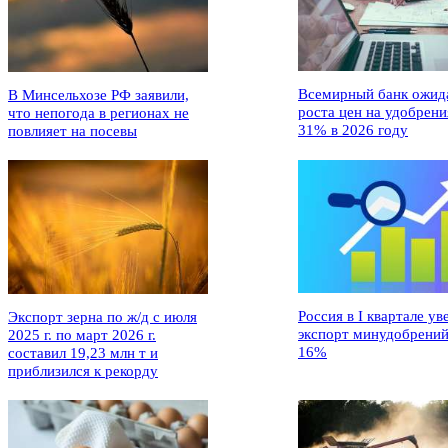
Всемирный банк ожид
В Минсельхозе РФ заявили,
роста цен на удобрени
что непогода в регионах не
31% в 2026 году
повлияет на посевы
Россия в I квартале ув
Экспорт зерна по ж/д с июля
экспорт минудобрений
2025 г. по март 2026 г.
16%
составил 19,23 млн т и
приблизился к рекорду