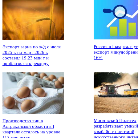
Россия в I квартале у
Экспорт зерна по ж/д с июля
экспорт минудобрени
2025 г. по март 2026 г.
16%
составил 19,23 млн т и
приблизился к рекорду
Московский Политех
Производство яиц в
разрабатывает умный
Астраханской области в I
комбайн с системой
квартале осталось на уровне
искусственного интел
112 млн штук