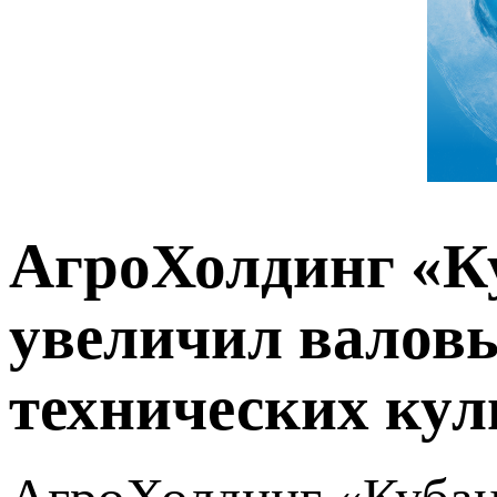
АгроХолдинг «Ку
увеличил валов
технических кул