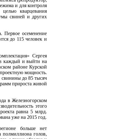
ежима и для контроля
 целью кварцевания
чумы свиней и других
а. Первое осеменение
тся до 115 человек и
омплектация» Сергея
ов каждый и выйти на
вском районе Курской
 проектную мощность.
й свинины до 85 тысяч
ограмм прироста живой
ода в Железногорском
зводительность этого
роекта равна 5 млрд.
ана уже на 2015 год.
регионе больше нет
а полмиллиона голов,