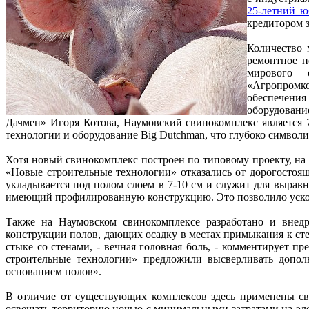
25-летний ю
кредитором 
Количество 
ремонтное п
мирового 
«Агропромк
обеспечения
оборудовани
Дачмен» Игоря Котова, Наумовский свинокомплекс является
технологии и оборудование Big Dutchman, что глубоко символи
Хотя новый свинокомплекс построен по типовому проекту, на
«Новые строительные технологии» отказались от дорогостоя
укладывается под полом слоем в 7-10 см и служит для вырав
имеющий профилированную конструкцию. Это позволило ускор
Также на Наумовском свинокомплексе разработано и внед
конструкции полов, дающих осадку в местах примыкания к сте
стыке со стенами, - вечная головная боль, - комментирует 
строительные технологии» предложили высверливать допол
основанием полов».
В отличие от существующих комплексов здесь применены св
освещать территорию ночью с минимальными затратами на эле