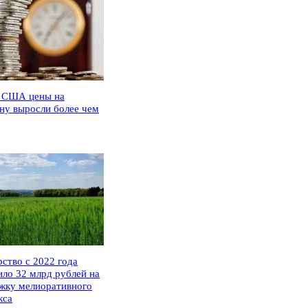
 США цены на
ну выросли более чем
рство с 2022 года
ило 32 млрд рублей на
жку мелиоративного
кса