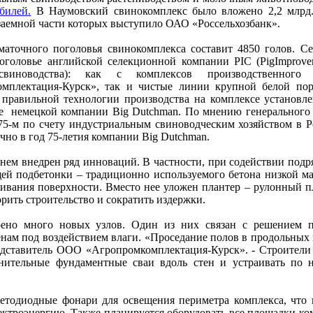
билей.
В Наумовский свинокомплекс было вложено 2,2 млрд.
заемной части которых выступило ОАО «Россельхозбанк».
маточного поголовья свинокомплекса составит 4850 голов. Се
оголовье английской селекционной компании PIC (PigImprov
cвиноводства): как с комплексов производственног
омплектация-Курск», так и чистые линии крупной белой по
 правильной технологии производства на комплексе установл
е немецкой компании Big Dutchman. По мнению генерального
 75-м по счету индустриальным свиноводческим хозяйством в
чно в год 75-летия компании Big Dutchman.
 нем внедрен ряд инноваций. В частности, при содействии по
щей подбетонки – традиционно используемого бетона низкой м
нивания поверхности. Вместо нее уложен плантер – рулонный п
ить строительство и сократить издержки.
рено много новых узлов. Один из них связан с решением 
нам под воздействием влаги. «Проседание полов в продольных 
представитель ООО «Агропромкомплектация-Курск». - Строител
нительные фундаментные сваи вдоль стен и устраивать по 
етодиодные фонари для освещения периметра комплекса, что
ктроэнергию. Также планируется оборудовать все площадки ком