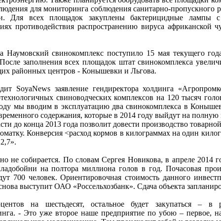
людения для мониторинга соблюдения санитарно-пропускного р
ни. Для всех площадок закуплены бактерицидные лампы с
виях противодействия распространению вируса африканской 
на Наумовский свинокомплекс поступило 15 мая текущего год
 После заполнения всех площадок штат свинокомплекса увеличи
ащих районных центров - Конышевки и Льгова.
дит SoyaNews заявление гендиректора холдинга «Агропромк
отехнологичных свиноводческих комплексов на 120 тысяч гол
 году мы вводим в эксплуатацию два свинокомплекса в Коныше
временного содержания, которые в 2014 году выйдут на полную
сти до конца 2013 года позволит довести производство товарно
иноматку. Конверсия <расход кормов в килограммах на один кил
2,7».
о не собирается. По словам Сергея Новикова, в апреле 2014 г
хладобойни на полтора миллиона голов в год. Почасовая прои
удут 700 человек. Ориентировочная стоимость данного инвестп
нова выступит ОАО «Россельхозбанк». Сдача объекта запланиров
ентов на шестьдесят, остальное будет закупаться – в 
нга. - Это уже второе наше предприятие по убою – первое, н