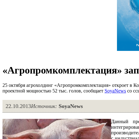
«Агропромкомплектация» зап
25 октября агрохолдинг «Агропромкомплектация» откроет в К
проектной мощностью 52 тыс. голов, сообщает
SoyaNews
со сс
22.10.2013
Источник:
SoyaNews
Данный про
интегрирова
производите
с индустриа