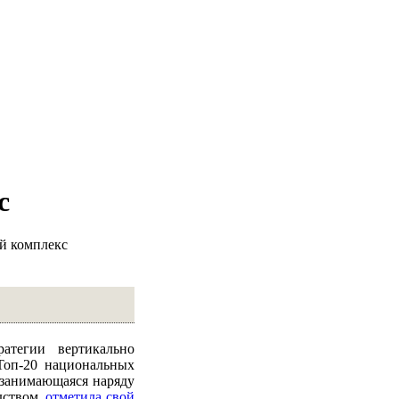
с
й комплекс
атегии вертикально
 Топ-20 национальных
 занимающаяся наряду
дством,
отметила свой