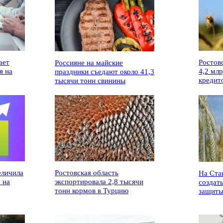
ает
Ростов
Россияне на майские
я на
4,2 мл
праздники съедают около 41,3
кредит
тысячи тонн свинины
еличила
Ростовская область
На Ста
 на
экспортировала 2,8 тысячи
создат
тонн кормов в Турцию
защиты