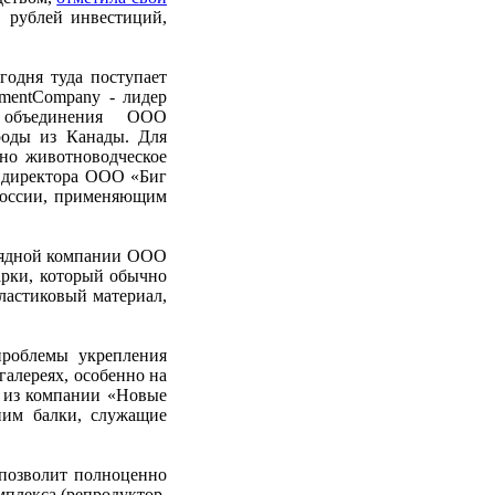
 рублей инвестиций,
годня туда поступает
ementCompany - лидер
о объединения ООО
роды из Канады. Для
ено животноводческое
 директора ООО «Биг
 России, применяющим
дрядной компании ООО
арки, который обычно
ластиковый материал,
проблемы укрепления
галереях, особенно на
и из компании «Новые
ним балки, служащие
 позволит полноценно
плекса (репродуктор,