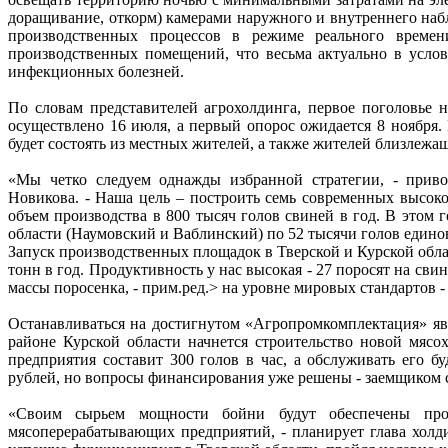
доращивание, откорм) камерами наружного и внутреннего наб
производственных процессов в режиме реального време
производственных помещений, что весьма актуально в усло
инфекционных болезней.
По словам представителей агрохолдинга, первое поголовье 
осуществлено 16 июля, а первый опорос ожидается 8 ноября.
будет состоять из местных жителей, а также жителей близлеж
«Мы четко следуем однажды избранной стратегии, - приво
Новикова. - Наша цель – построить семь современных высок
объем производства в 800 тысяч голов свиней в год. В этом
области (Наумовский и Ваблинский) по 52 тысячи голов едино
Запуск производственных площадок в Тверской и Курской обла
тонн в год. Продуктивность у нас высокая - 27 поросят на св
массы поросенка, - прим.ред.> на уровне мировых стандартов - 
Останавливаться на достигнутом «Агропромкомплектация» явн
районе Курской области начнется строительство новой мясо
предприятия составит 300 голов в час, а обслуживать его б
рублей, но вопросы финансирования уже решены - заемщиком с
«Своим сырьем мощности бойни будут обеспечены проц
мясоперерабатывающих предприятий, - планирует глава холди