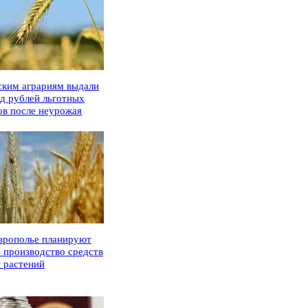
ским аграриям выдали
рд рублей льготных
ов после неурожая
врополье планируют
ь производство средств
 растений