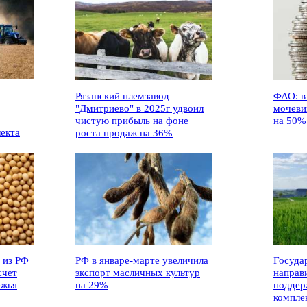
Рязанский племзавод
ФАО: в
"Дмитриево" в 2025г удвоил
мочеви
чистую прибыль на фоне
на 50%
лекта
роста продаж на 36%
 из РФ
РФ в январе-марте увеличила
Госуда
счет
экспорт масличных культур
направ
ежья
на 29%
поддер
компле