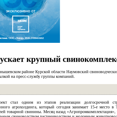
ускает крупный свинокомплек
онышевском районе Курской области Наумовский свиноводчески
ылкой на пресс-службу группы компаний.
ект стал одним из этапов реализации долгосрочной стр
нного агрохолдинга, который сегодня занимает 15-е место в
лей товарной свинины. Месяц назад «Агропромкомплектация»,
льным свиноводством растениводством и молочным животново