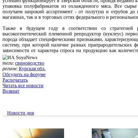
успешно функционирует в Тверской области, пройдя недавно к
упаковка полуфабрикатов из охлажденного мяса. Все сырье
получаем широкий ассортимент - от полутуш и отрубов до 
магазинах, так и в торговых сетях федерального и регионально
Также в будущем году в соответствии со стратегией р
высокогенетический племенной репродуктор (нуклеус) перв
порода обладает специфическими признаками, характеризующ
систему, при которой наличие разных прапрародительских ф
зависимости от характера спроса на продукцию как количест
теги
:
свиноводство
регион
:
Курская обл.
Обсудить на форуме
Распечатать
Читать все новости
Возврат
Новости дня