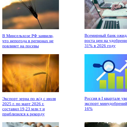
Всемирный банк ожид
В Минсельхозе РФ заявили,
роста цен на удобрени
что непогода в регионах не
31% в 2026 году
повлияет на посевы
Россия в I квартале ув
Экспорт зерна по ж/д с июля
экспорт минудобрений
2025 г. по март 2026 г.
16%
составил 19,23 млн т и
приблизился к рекорду