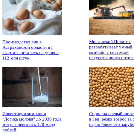
Московский Политех
Производство яиц в
разрабатывает умный
Астраханской области в I
комбайн с системой
квартале осталось на уровне
искусственного интел
112 млн штук
Инвестиции компании
Спрос на соевый шрот
"Логика молока" до 2030 года
в I кв. резко возрос за 
могут превысить 120 млрд
стран ближнего заруб
рублей