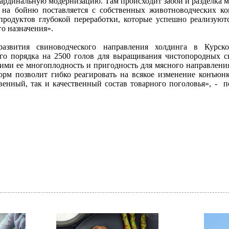
ардинальную модернизацию. Там происходит забой и разделка мя
 на бойню поставляется с собственных животноводческих ко
продуктов глубокой переработки, которые успешно реализуют
го назначения».
азвития свиноводческого направления холдинга в Курско
ого порядка на 2500 голов для выращивания чистопородных 
ими ее многоплодность и пригодность для мясного направлени
орм позволит гибко реагировать на всякое изменение конъюн
венный, так и качественный состав товарного поголовья», - п