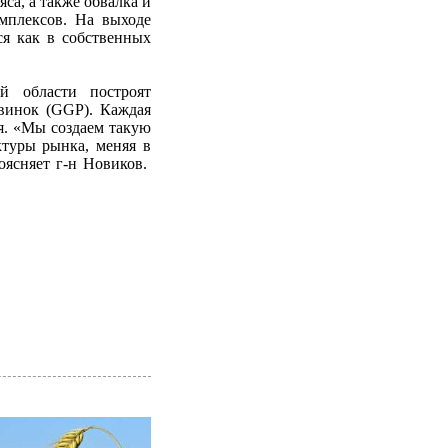
са, а также обвалка и
мплексов. На выходе
ся как в собственных
й области построят
свинок (GGP). Каждая
я. «Мы создаем такую
ктуры рынка, меняя в
оясняет г-н Новиков.