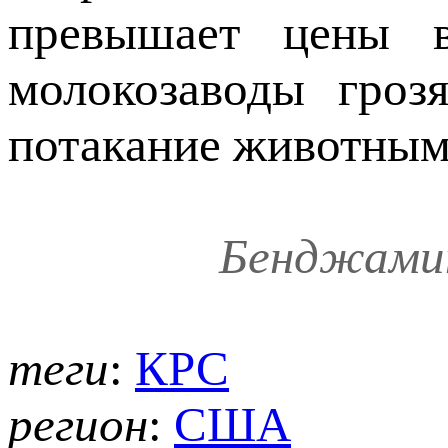
превышает цены в
молокозаводы гроз
потакание животным
Бенджамин
теги
:
КРС
регион
:
США