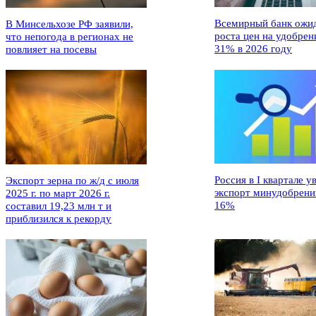
Всемирный банк ожи
В Минсельхозе РФ заявили,
роста цен на удобрен
что непогода в регионах не
31% в 2026 году
повлияет на посевы
Россия в I квартале у
Экспорт зерна по ж/д с июля
экспорт минудобрени
2025 г. по март 2026 г.
16%
составил 19,23 млн т и
приблизился к рекорду