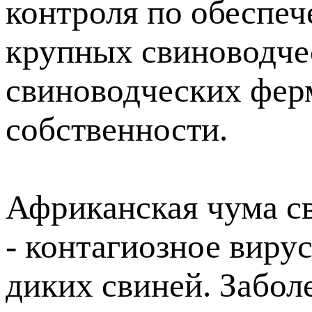
контроля по обеспе
крупных свиноводчес
свиноводческих ферм
собственности.
Африканская чума с
- контагиозное виру
диких свиней. Забол