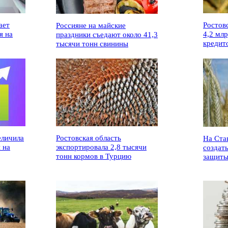
ает
Ростов
Россияне на майские
я на
4,2 мл
праздники съедают около 41,3
кредит
тысячи тонн свинины
еличила
Ростовская область
На Ста
 на
экспортировала 2,8 тысячи
создат
тонн кормов в Турцию
защиты