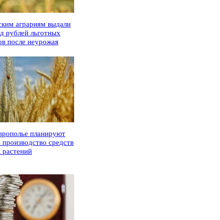
ским аграриям выдали
рд рублей льготных
ов после неурожая
врополье планируют
ь производство средств
 растений