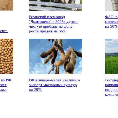
Рязанский племзавод
ФАО: в
"Дмитриево" в 2025г удвоил
мочеви
чистую прибыль на фоне
на 50%
лекта
роста продаж на 36%
 из РФ
РФ в январе-марте увеличила
Госуда
счет
экспорт масличных культур
направ
ежья
на 29%
поддер
компле