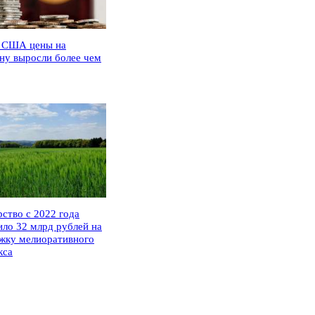
 США цены на
ну выросли более чем
рство с 2022 года
ило 32 млрд рублей на
жку мелиоративного
кса