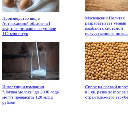
Московский Политех
Производство яиц в
разрабатывает умный
Астраханской области в I
комбайн с системой
квартале осталось на уровне
искусственного интел
112 млн штук
Инвестиции компании
Спрос на соевый шрот
"Логика молока" до 2030 года
в I кв. резко возрос за 
могут превысить 120 млрд
стран ближнего заруб
рублей