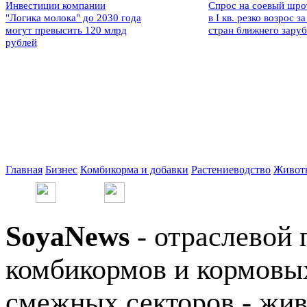
Инвестиции компании
Спрос на соевый шро
"Логика молока" до 2030 года
в I кв. резко возрос за
могут превысить 120 млрд
стран ближнего зару
рублей
Главная
Бизнес
Комбикорма и добавки
Растениеводство
Живот
SoyaNews
- отраслевой 
комбикормов и кормовых
смежных секторов - жив