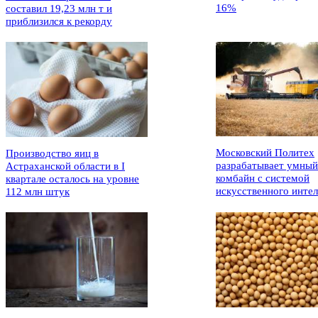
16%
составил 19,23 млн т и
приблизился к рекорду
Московский Политех
Производство яиц в
разрабатывает умный
Астраханской области в I
комбайн с системой
квартале осталось на уровне
искусственного интел
112 млн штук