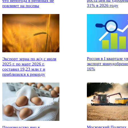
роста цен на удобрен
что непогода в регионах не
31% в 2026 году
повлияет на посевы
Россия в I квартале у
Экспорт зерна по ж/д с июля
экспорт минудобрени
2025 г. по март 2026 г.
16%
составил 19,23 млн т и
приблизился к рекорду
Московский Политех
Производство яиц в