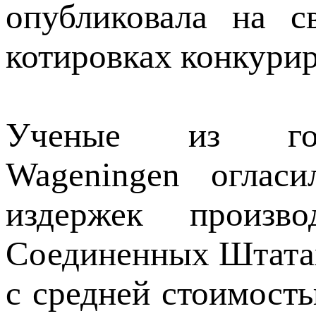
опубликовала на с
котировках конкури
Ученые из голл
Wageningen оглас
издержек произв
Соединенных Штата
с средней стоимост