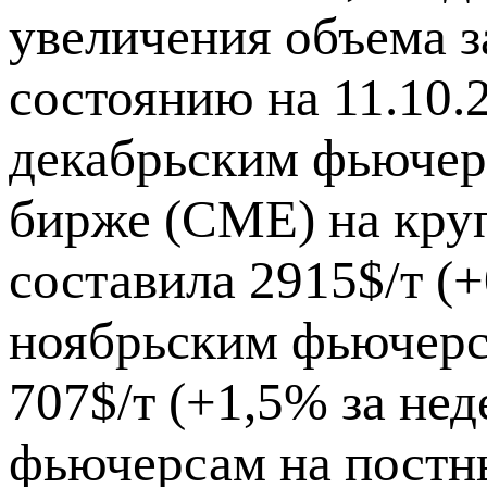
увеличения объема з
состоянию на 11.10.
декабрьским фьючер
бирже (CME) на кру
составила 2915$/т (+
ноябрьским фьючерса
707$/т (+1,5% за не
фьючерсам на постны