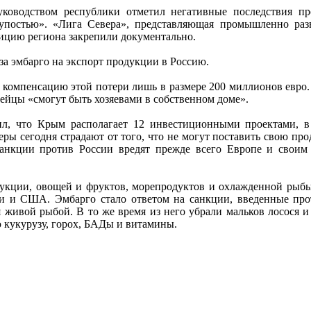
уководством республики отметил негативные последствия п
лупостью». «Лига Севера», представляющая промышленно раз
зицию региона закрепили документально.
-за эмбарго на экспорт продукции в Россию.
 компенсацию этой потери лишь в размере 200 миллионов евро.
пейцы «смогут быть хозяевами в собственном доме».
л, что Крым располагает 12 инвестиционными проектами, в
ры сегодня страдают от того, что не могут поставить свою пр
анкции против России вредят прежде всего Европе и своим
одукции, овощей и фруктов, морепродуктов и охлажденной рыб
ии и США. Эмбарго стало ответом на санкции, введенные про
 живой рыбой. В то же время из него убрали мальков лосося и
 кукурузу, горох, БАДы и витамины.