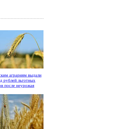
ским аграриям выдали
рд рублей льготных
ов после неурожая