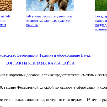
 из РФ
РФ в январе-марте увеличила
Госуда
счет
экспорт масличных культур
направ
ежья
на 29%
поддер
компле
новодство
Ветеринария
Техника и оборудование
Наука
КОНТАКТЫ
РЕКЛАМА
КАРТА САЙТА
мов и кормовых добавок, а также представителей смежных секто
0, выдано Федеральной службой по надзору в сфере связи, инф
фессиональная аналитика, интервью с экспертами. 16 лет на ры