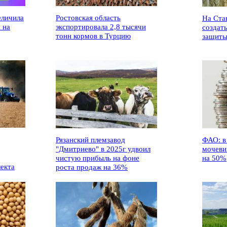
еличила
Ростовская область
На Ста
 на
экспортировала 2,8 тысячи
создат
тонн кормов в Турцию
защиты
Рязанский племзавод
ФАО: в
"Дмитриево" в 2025г удвоил
мочеви
чистую прибыль на фоне
на 50%
лекта
роста продаж на 36%