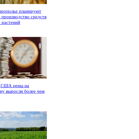
врополье планируют
ь производство средств
 растений
 США цены на
ну выросли более чем