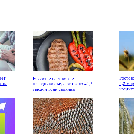
ает
Ростов
Россияне на майские
я на
4,2 мл
праздники съедают около 41,3
кредит
тысячи тонн свинины