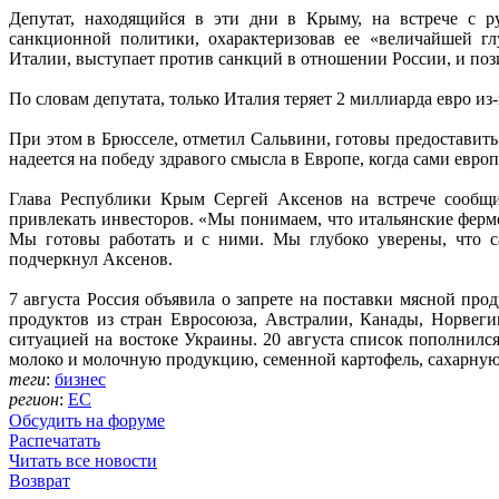
Депутат, находящийся в эти дни в Крыму, на встрече с р
санкционной политики, охарактеризовав ее «величайшей г
Италии, выступает против санкций в отношении России, и по
По словам депутата, только Италия теряет 2 миллиарда евро из
При этом в Брюсселе, отметил Сальвини, готовы предоставить
надеется на победу здравого смысла в Европе, когда сами евро
Глава Республики Крым Сергей Аксенов на встрече сообщи
привлекать инвесторов. «Мы понимаем, что итальянские ферме
Мы готовы работать и с ними. Мы глубоко уверены, что с
подчеркнул Аксенов.
7 августа Россия объявила о запрете на поставки мясной пр
продуктов из стран Евросоюза, Австралии, Канады, Норвег
ситуацией на востоке Украины. 20 августа список пополнился
молоко и молочную продукцию, семенной картофель, сахарную
теги
:
бизнес
регион
:
ЕС
Обсудить на форуме
Распечатать
Читать все новости
Возврат