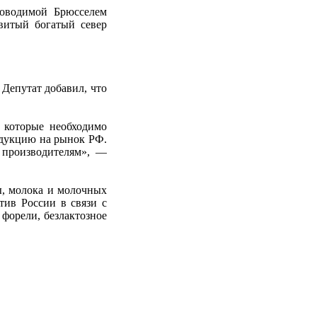
роводимой Брюсселем
витый богатый север
 Депутат добавил, что
 которые необходимо
одукцию на рынок РФ.
 производителям», —
ы, молока и молочных
тив России в связи с
 форели, безлактозное