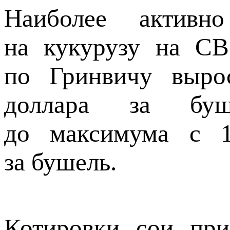
Наиболее активн
на кукурузу на CB
по Гринвичу выро
доллара за буш
до максимума с 1
за бушель.
Котировки сои при