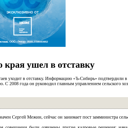
о края ушел в отставку
таев уходит в отставку. Информацию «Ъ-Сибирь» подтвердили в
ю. С 2008 года он руководил главным управлением сельского хо
ачен Сергей Межин, сейчас он занимает пост замминистра сельс
ном совещании были озвучены другие кадровые решения: нача