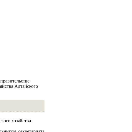
 правительстве
зяйства Алтайского
кого хозяйства.
льником секретариата