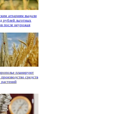
ским аграриям выдали
рд рублей льготных
ов после неурожая
врополье планируют
ь производство средств
 растений