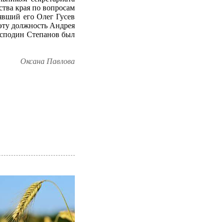
ства края по вопросам
лявший его Олег Гусев
эту должность Андрея
осподин Степанов был
Оксана Павлова