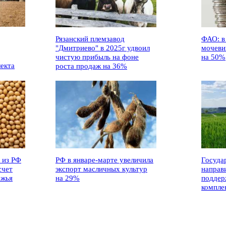
Рязанский племзавод
ФАО: в
"Дмитриево" в 2025г удвоил
мочеви
чистую прибыль на фоне
на 50%
лекта
роста продаж на 36%
 из РФ
РФ в январе-марте увеличила
Госуда
счет
экспорт масличных культур
направ
ежья
на 29%
поддер
компле