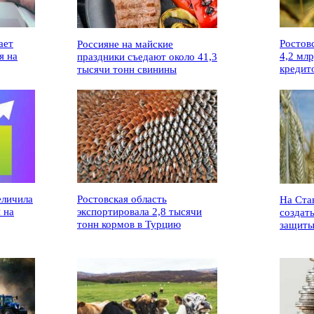
ает
Ростов
Россияне на майские
я на
4,2 мл
праздники съедают около 41,3
кредит
тысячи тонн свинины
еличила
Ростовская область
На Ста
 на
экспортировала 2,8 тысячи
создат
тонн кормов в Турцию
защиты