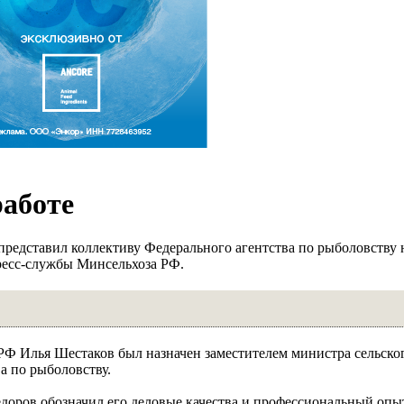
работе
представил коллективу Федерального агентства по рыболовству 
ресс-службы Минсельхоза РФ.
РФ Илья Шестаков был назначен заместителем министра сельског
а по рыболовству.
едоров обозначил его деловые качества и профессиональный опы