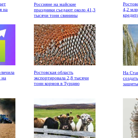
ает
Ростов
Россияне на майские
я на
4,2 мл
праздники съедают около 41,3
кредит
тысячи тонн свинины
еличила
Ростовская область
На Ста
 на
экспортировала 2,8 тысячи
создат
тонн кормов в Турцию
защиты