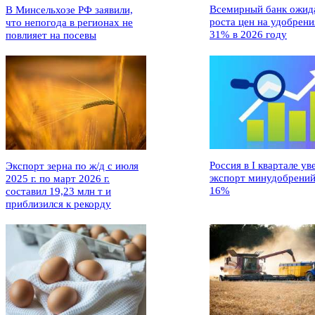
Всемирный банк ожид
В Минсельхозе РФ заявили,
роста цен на удобрени
что непогода в регионах не
31% в 2026 году
повлияет на посевы
Россия в I квартале ув
Экспорт зерна по ж/д с июля
экспорт минудобрений
2025 г. по март 2026 г.
16%
составил 19,23 млн т и
приблизился к рекорду