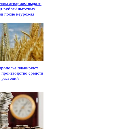
ским аграриям выдали
рд рублей льготных
ов после неурожая
врополье планируют
ь производство средств
 растений