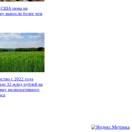
 США цены на
ну выросли более чем
рство с 2022 года
ило 32 млрд рублей на
жку мелиоративного
кса