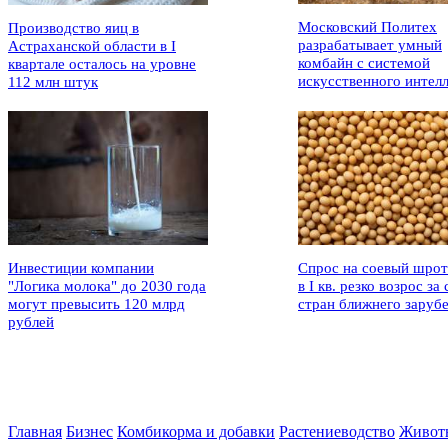
Московский Политех
Производство яиц в
разрабатывает умный
Астраханской области в I
комбайн с системой
квартале осталось на уровне
искусственного интел
112 млн штук
Инвестиции компании
Спрос на соевый шрот
"Логика молока" до 2030 года
в I кв. резко возрос за 
могут превысить 120 млрд
стран ближнего заруб
рублей
Главная
Бизнес
Комбикорма и добавки
Растениеводство
Живот