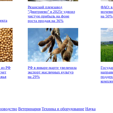
Рязанский племзавод
ФАО: в
"Дмитриево" в 2025г удвоил
мочеви
чистую прибыль на фоне
на 50%
лекта
роста продаж на 36%
 из РФ
РФ в январе-марте увеличила
Госуда
счет
экспорт масличных культур
направ
ежья
на 29%
поддер
компле
новодство
Ветеринария
Техника и оборудование
Наука