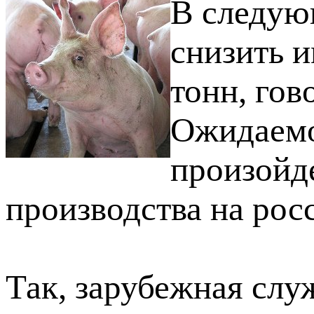
В следую
снизить 
тонн, гов
Ожидаемо
произойд
производства на рос
Так, зарубежная сл