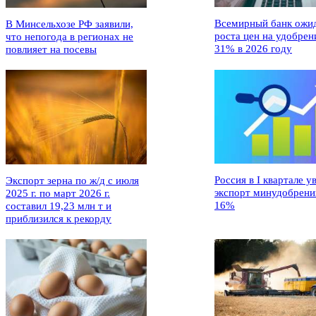
Всемирный банк ожи
В Минсельхозе РФ заявили,
роста цен на удобрен
что непогода в регионах не
31% в 2026 году
повлияет на посевы
Россия в I квартале у
Экспорт зерна по ж/д с июля
экспорт минудобрени
2025 г. по март 2026 г.
16%
составил 19,23 млн т и
приблизился к рекорду